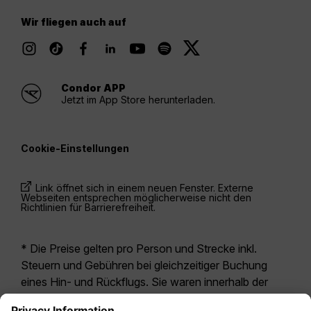
Wir fliegen auch auf
Condor APP
Jetzt im App Store herunterladen.
Cookie-Einstellungen
Link öffnet sich in einem neuen Fenster. Externe
Webseiten entsprechen möglicherweise nicht den
Richtlinien für Barrierefreiheit.
* Die Preise gelten pro Person und Strecke inkl.
Steuern und Gebühren bei gleichzeitiger Buchung
eines Hin- und Rückflugs. Sie waren innerhalb der
letzten 24 Stunden verfügbar und sind