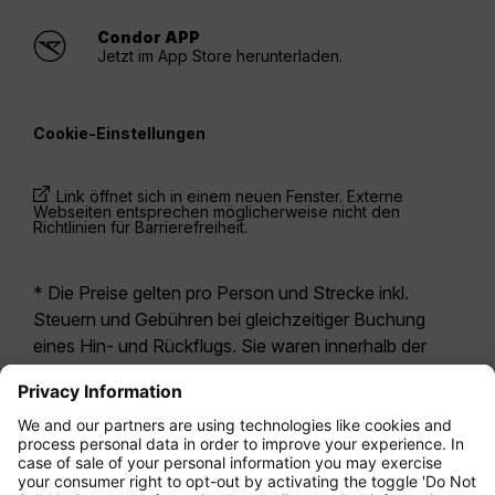
Condor APP
Jetzt im App Store herunterladen.
Cookie-Einstellungen
Link öffnet sich in einem neuen Fenster. Externe
Webseiten entsprechen möglicherweise nicht den
Richtlinien für Barrierefreiheit.
* Die Preise gelten pro Person und Strecke inkl.
Steuern und Gebühren bei gleichzeitiger Buchung
eines Hin- und Rückflugs. Sie waren innerhalb der
letzten 24 Stunden verfügbar und sind
möglicherweise nicht mehr aktuell. Bei den für die
Economy Class
angegebenen Tarifen handelt es
sich i.d.R. um Economy Zero, unsere restriktivste
Tarifoption. Es können hierfür zusätzliche Gebühren