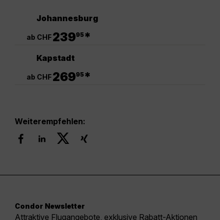
Johannesburg
.
239
*
95
ab CHF
Kapstadt
.
269
*
95
ab CHF
Weiterempfehlen:
Condor Newsletter
Attraktive Flugangebote, exklusive Rabatt-Aktionen