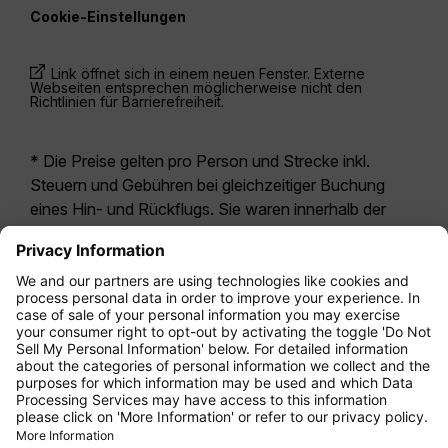
Cookie-Einstellungen
Link öffnet sich in einem neuen Fenster. Externe
Webseiten entsprechen möglicherweise nicht den
Richtlinien für Barrierefreiheit.
* Die Preise gelten pro Person und Strecke inkl.
Steuern und Gebühren bei gleichzeitiger Buchung
eines Hin- und Rückflugs. Sie waren innerhalb der
letzten 24 Stunden verfügbar und sind
möglicherweise nicht mehr aktuell. Bei den für die
Economy Class
angegebenen Tarifen handelt es
sich i.d.R. um Economy Zero, unsere restriktivste
Tarifoption. Es können hierfür zusätzliche Gebühren
für
Aufgabegepäck
oder für andere optionale
Leistungen anfallen. Es gelten die
Allgemeinen
Geschäftsbedingungen
.