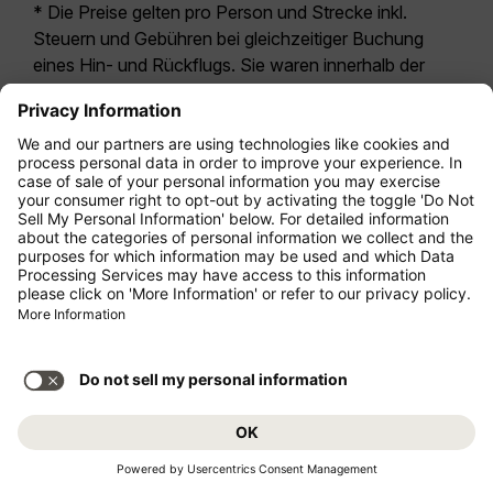
* Die Preise gelten pro Person und Strecke inkl.
Steuern und Gebühren bei gleichzeitiger Buchung
eines Hin- und Rückflugs. Sie waren innerhalb der
letzten 24 Stunden verfügbar und sind
möglicherweise nicht mehr aktuell. Bei den für die
Economy Class
angegebenen Tarifen handelt es
sich i.d.R. um Economy Zero, unsere restriktivste
Tarifoption. Es können hierfür zusätzliche Gebühren
für
Aufgabegepäck
oder für andere optionale
Leistungen anfallen. Es gelten die
Allgemeinen
Geschäftsbedingungen
.