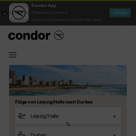
Condor App
öffnen
Flugsuche & Check-in
kostenlos Download im Google Play Store
Flüge von Leipzig/Halle nach Durban