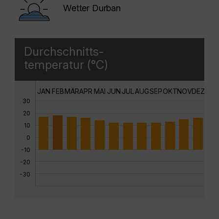
Wetter Durban
Durchschnitts-
temperatur (°C)
JAN
FEB
MÄR
APR
MAI
JUN
JUL
AUG
SEP
OKT
NOV
DEZ
30
20
10
0
-10
-20
-30