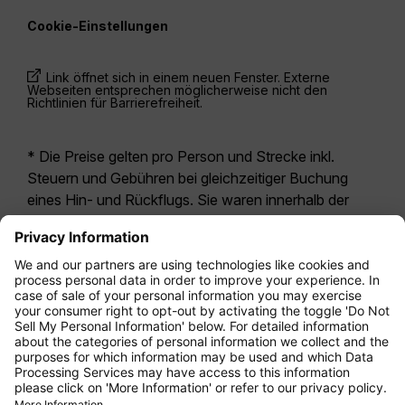
Cookie-Einstellungen
Link öffnet sich in einem neuen Fenster. Externe
Webseiten entsprechen möglicherweise nicht den
Richtlinien für Barrierefreiheit.
* Die Preise gelten pro Person und Strecke inkl.
Steuern und Gebühren bei gleichzeitiger Buchung
eines Hin- und Rückflugs. Sie waren innerhalb der
letzten 24 Stunden verfügbar und sind
möglicherweise nicht mehr aktuell. Bei den für die
Economy Class
angegebenen Tarifen handelt es
sich i.d.R. um Economy Zero, unsere restriktivste
Tarifoption. Es können hierfür zusätzliche Gebühren
für
Aufgabegepäck
oder für andere optionale
Leistungen anfallen. Es gelten die
Allgemeinen
Geschäftsbedingungen
.