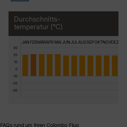
Durchschnitts-
temperatur (°C)
JAN
FEB
MÄR
APR
MAI
JUN
JUL
AUG
SEP
OKT
NOV
DEZ
30
20
10
0
-10
-20
-30
FAQs rund um Ihren Colombo Flug