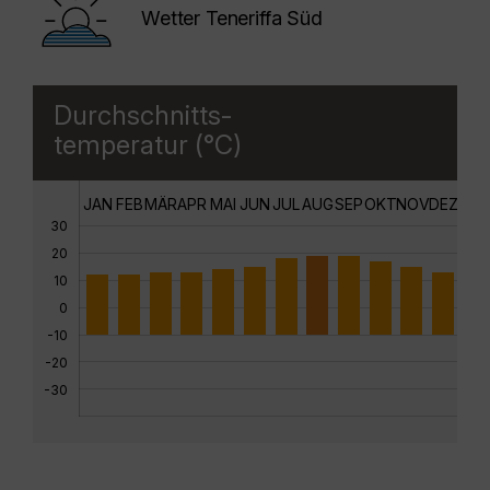
Wetter Teneriffa Süd
Durchschnitts-
temperatur (°C)
JAN
FEB
MÄR
APR
MAI
JUN
JUL
AUG
SEP
OKT
NOV
DEZ
30
20
10
0
-10
-20
-30