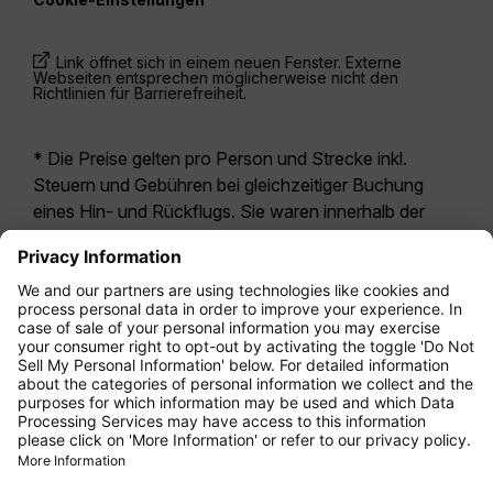
Link öffnet sich in einem neuen Fenster. Externe
Webseiten entsprechen möglicherweise nicht den
Richtlinien für Barrierefreiheit.
* Die Preise gelten pro Person und Strecke inkl.
Steuern und Gebühren bei gleichzeitiger Buchung
eines Hin- und Rückflugs. Sie waren innerhalb der
letzten 24 Stunden verfügbar und sind
möglicherweise nicht mehr aktuell. Bei den für die
Economy Class
angegebenen Tarifen handelt es
sich i.d.R. um Economy Zero, unsere restriktivste
Tarifoption. Es können hierfür zusätzliche Gebühren
für
Aufgabegepäck
oder für andere optionale
Leistungen anfallen. Es gelten die
Allgemeinen
Geschäftsbedingungen
.