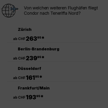
Von welchen weiteren Flughäfen fliegt
Condor nach Teneriffa Nord?
Zürich
.
263
*
95
ab CHF
Berlin-Brandenburg
.
239
*
95
ab CHF
Düsseldorf
.
161
*
95
ab CHF
Frankfurt/Main
.
193
*
95
ab CHF