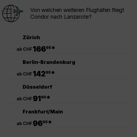
Von welchen weiteren Flughäfen fliegt
Condor nach Lanzarote?
Zürich
.
166
*
95
ab CHF
Berlin-Brandenburg
.
142
*
95
ab CHF
Düsseldorf
.
91
*
95
ab CHF
Frankfurt/Main
.
96
*
95
ab CHF