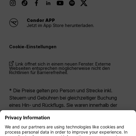
Condor APP
Jetzt im App Store herunterladen.
Cookie-Einstellungen
Link öffnet sich in einem neuen Fenster. Externe
Webseiten entsprechen möglicherweise nicht den
Richtlinien für Barrierefreiheit.
* Die Preise gelten pro Person und Strecke inkl.
Steuern und Gebühren bei gleichzeitiger Buchung
eines Hin- und Rückflugs. Sie waren innerhalb der
letzten 24 Stunden verfügbar und sind
möglicherweise nicht mehr aktuell. Bei den für die
Economy Class
angegebenen Tarifen handelt es
sich i.d.R. um Economy Zero, unsere restriktivste