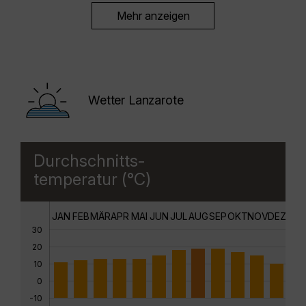
Mehr anzeigen
Wetter Lanzarote
Durchschnitts-
temperatur (°C)
JAN
FEB
MÄR
APR
MAI
JUN
JUL
AUG
SEP
OKT
NOV
DEZ
30
20
10
0
-10