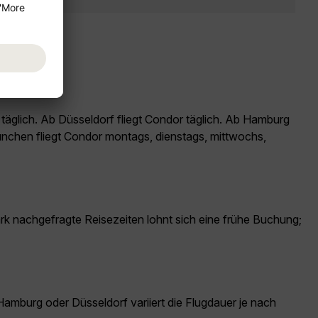
täglich. Ab Düsseldorf fliegt Condor täglich. Ab Hamburg
München fliegt Condor montags, dienstags, mittwochs,
ark nachgefragte Reisezeiten lohnt sich eine frühe Buchung;
amburg oder Düsseldorf variiert die Flugdauer je nach