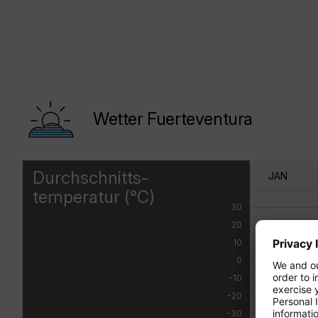
Wetter Fuerteventura
Durchschnitts-
JAN
temperatur (°C)
30
20
10
0
-10
-20
-30