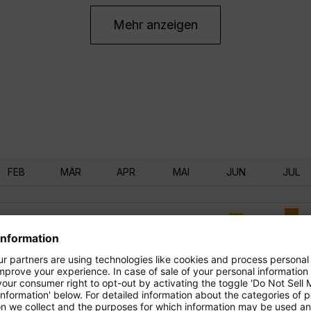
Mehr anzeigen
FEB
MÄR
APR
MAI
JUN
JUL