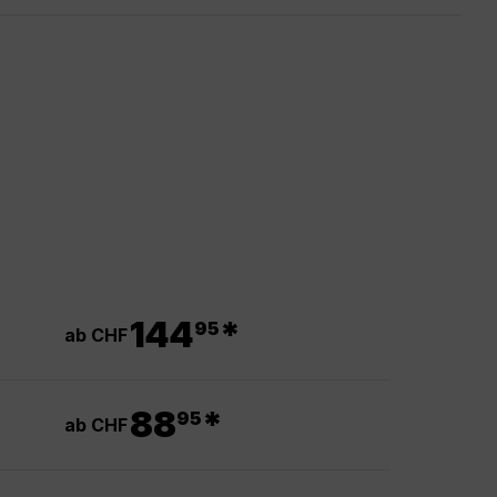
.
144
*
95
ab CHF
.
88
*
95
ab CHF