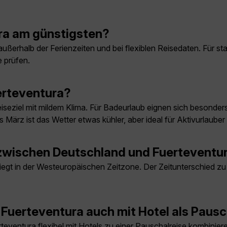
ra am günstigsten?
ußerhalb der Ferienzeiten und bei flexiblen Reisedaten. Für st
 prüfen.
uerteventura?
Reiseziel mit mildem Klima. Für Badeurlaub eignen sich besond
rz ist das Wetter etwas kühler, aber ideal für Aktivurlauber 
 zwischen Deutschland und Fuerteventu
iegt in der Westeuropäischen Zeitzone. Der Zeitunterschied zu
Fuerteventura auch mit Hotel als Paus
eventura flexibel mit Hotels zu einer Pauschalreise kombinie