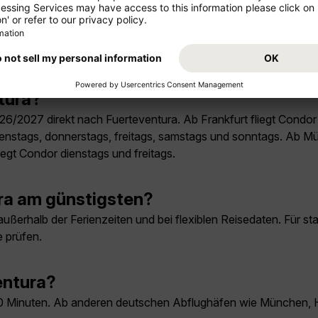
tura?
26/2027 direkt nach Fuerteventura. Ab Frankfurt fliegt Condor 
r dienstags, donnerstags, freitags, samstags und sonntags. Ab 
egt Condor dienstags und freitags.
ra am günstigsten?
ußerhalb der Ferienzeiten und bei flexiblen Reisedaten. Für st
 prüfen.
entura?
 10 Minuten. Ab anderen deutschen Abflughäfen wie München, H