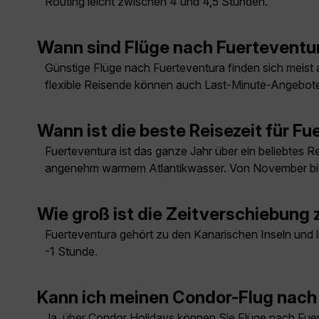
Routing leicht zwischen 4 und 4,5 Stunden.
Wann sind Flüge nach Fuerteventu
Günstige Flüge nach Fuerteventura finden sich meist a
flexible Reisende können auch Last-Minute-Angebote
Wann ist die beste Reisezeit für F
Fuerteventura ist das ganze Jahr über ein beliebtes 
angenehm warmem Atlantikwasser. Von November bis Mä
Wie groß ist die Zeitverschiebung
Fuerteventura gehört zu den Kanarischen Inseln und l
-1 Stunde.
Kann ich meinen Condor-Flug nach 
Ja, über
Condor Holidays
können Sie Flüge nach Fuert