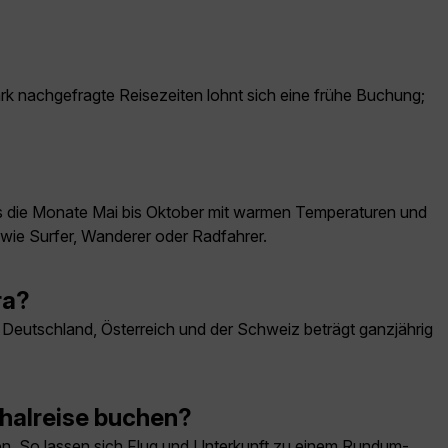
ark nachgefragte Reisezeiten lohnt sich eine frühe Buchung;
ers die Monate Mai bis Oktober mit warmen Temperaturen und
wie Surfer, Wanderer oder Radfahrer.
ra?
 Deutschland, Österreich und der Schweiz beträgt ganzjährig
chalreise buchen?
ren. So lassen sich Flug und Unterkunft zu einem Rundum-