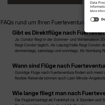
FAQs rund um Ihren Fuerteventura Flug
Gibt es Direktflüge nach Fuerteven
Ja, Condor fliegt in der Sommer- und Wintersaison 20
fliegt Condor täglich. Ab Leipzig/Halle fliegt Condo
donnerstags, samstags und sonntags. Ab Nürnberg fli
Wann sind Flüge nach Fuerteventu
Günstige Flüge nach Fuerteventura finden sich meist a
flexible Reisende können auch Last-Minute-Angebote
Wie lange fliegt man nach Fuertev
Die Flugzeit beträgt ab Frankfurt ca. 4 Stunden und