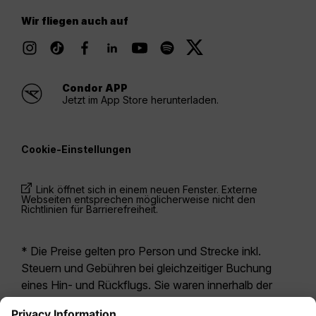
Wir fliegen auch auf
Condor APP
Jetzt im App Store herunterladen.
Cookie-Einstellungen
Link öffnet sich in einem neuen Fenster. Externe
Webseiten entsprechen möglicherweise nicht den
Richtlinien für Barrierefreiheit.
* Die Preise gelten pro Person und Strecke inkl.
Steuern und Gebühren bei gleichzeitiger Buchung
eines Hin- und Rückflugs. Sie waren innerhalb der
letzten 24 Stunden verfügbar und sind