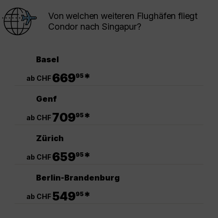
Von welchen weiteren Flughäfen fliegt
Condor nach Singapur?
Basel
.
669
*
95
ab CHF
Genf
.
709
*
95
ab CHF
Zürich
.
659
*
95
ab CHF
Berlin-Brandenburg
.
549
*
95
ab CHF