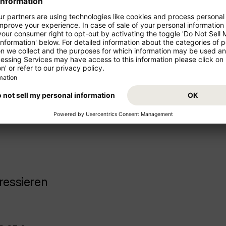
 International
ren Urlaub!
Starten Sie von Ihrem Abflugs
Urlaub. Buchen Sie jetzt den F
z- und Mittelstrecke als
International (DSS) und freuen 
ressieren
.