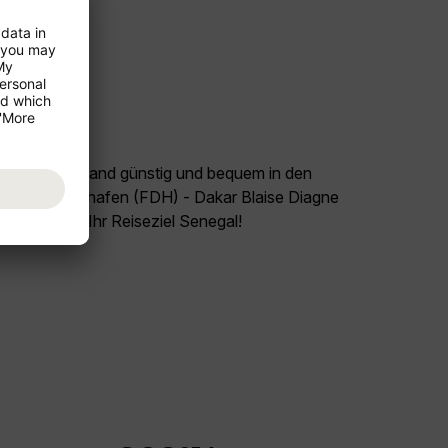
land Deutschland günstig und bequem in den
lug Friedrichshafen (FDH) - Dakar Blaise Diagne
Sie sich auf Ihr Reiseziel Senegal!
.