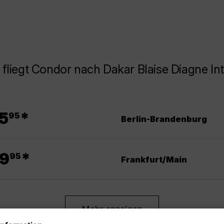
fliegt Condor nach Dakar Blaise Diagne Int
.
5
*
95
Berlin-Brandenburg
.
9
*
95
Frankfurt/Main
Mehr anzeigen