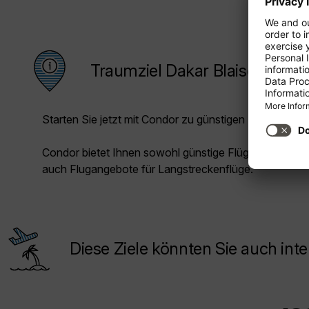
Traumziel Dakar Blaise Diagne
Starten Sie jetzt mit Condor zu günstigen Preisen in Ih
Condor bietet Ihnen sowohl günstige Flüge für die Kur
auch Flugangebote für Langstreckenflüge.
Diese Ziele könnten Sie auch inte