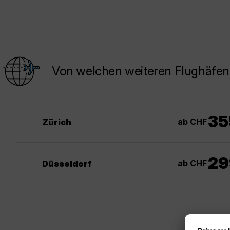
Von welchen weiteren Flughäfen 
35
ab CHF
Zürich
29
ab CHF
Düsseldorf