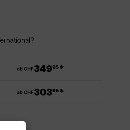
ernational?
.
349
*
95
ab CHF
.
303
*
95
ab CHF