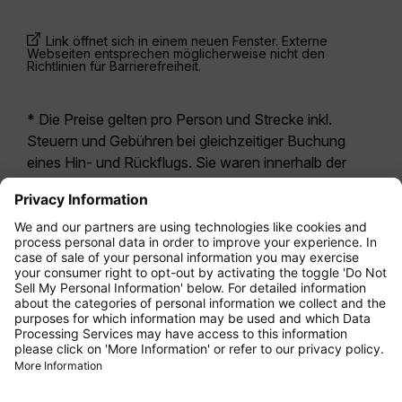
Link öffnet sich in einem neuen Fenster. Externe
Webseiten entsprechen möglicherweise nicht den
Richtlinien für Barrierefreiheit.
* Die Preise gelten pro Person und Strecke inkl.
Steuern und Gebühren bei gleichzeitiger Buchung
eines Hin- und Rückflugs. Sie waren innerhalb der
letzten 24 Stunden verfügbar und sind
möglicherweise nicht mehr aktuell. Bei den für die
Economy Class
angegebenen Tarifen handelt es
sich i.d.R. um Economy Zero, unsere restriktivste
Tarifoption. Es können hierfür zusätzliche Gebühren
für
Aufgabegepäck
oder für andere optionale
Leistungen anfallen. Es gelten die
Allgemeinen
Geschäftsbedingungen
.