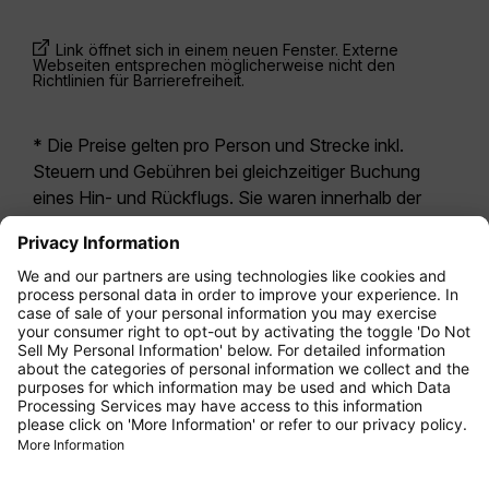
Link öffnet sich in einem neuen Fenster. Externe
Webseiten entsprechen möglicherweise nicht den
Richtlinien für Barrierefreiheit.
* Die Preise gelten pro Person und Strecke inkl.
Steuern und Gebühren bei gleichzeitiger Buchung
eines Hin- und Rückflugs. Sie waren innerhalb der
letzten 24 Stunden verfügbar und sind
möglicherweise nicht mehr aktuell. Bei den für die
Economy Class
angegebenen Tarifen handelt es
sich i.d.R. um Economy Zero, unsere restriktivste
Tarifoption. Es können hierfür zusätzliche Gebühren
für
Aufgabegepäck
oder für andere optionale
Leistungen anfallen. Es gelten die
Allgemeinen
Geschäftsbedingungen
.