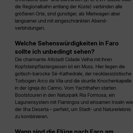
die Regionalbahn entlang der Küste) verbinden alle
größeren Orte, sind günstiger, als Mietwagen aber
langsamer und mit eingeschränkten Abend­
verbindungen.
Welche Sehenswürdigkeiten in Faro
sollte ich unbedingt sehen?
Die charmante Altstadt Cidade Velha mit ihren
Kopfsteinpflaster­gassen ist ein Muss. Hier liegen die
gotisch-barocke Sé-Kathedrale, der neoklassizistische
Torbogen Arco da Vila und die skurrile Knochenkapelle
in der Igreja do Carmo. Vom Yachthafen starten
Bootstouren in den Naturpark Ria Formosa, ein
Lagunen­system mit Flamingos und einsamen Inseln wie
der Ilha Deserta – perfekt, um Stadt- und Naturerlebnis
zu kombinieren.
Wann sind die Flüge nach Faro am