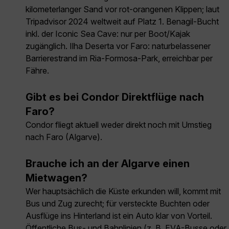
kilometerlanger Sand vor rot-orangenen Klippen; laut
Tripadvisor 2024 welt­weit auf Platz 1. Benagil-Bucht
inkl. der Iconic Sea Cave: nur per Boot/Kajak
zugänglich. Ilha Deserta vor Faro: natur­belassener
Barriere­strand im Ria-Formosa-Park, erreichbar per
Fähre.
Gibt es bei Condor Direktflüge nach
Faro?
Condor fliegt aktuell weder direkt noch mit Umstieg
nach Faro (Algarve).
Brauche ich an der Algarve einen
Mietwagen?
Wer hauptsächlich die Küste erkunden will, kommt mit
Bus und Zug zurecht; für versteckte Buchten oder
Ausflüge ins Hinterland ist ein Auto klar von Vorteil.
Öffentliche Bus- und Bahn­linien (z. B. EVA-Busse oder