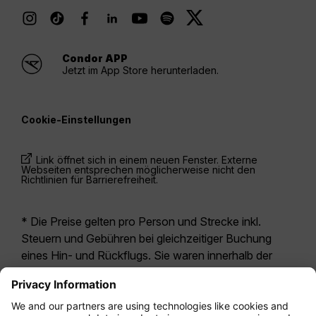
Condor APP
Jetzt im App Store herunterladen.
Cookie-Einstellungen
Link öffnet sich in einem neuen Fenster. Externe
Webseiten entsprechen möglicherweise nicht den
Richtlinien für Barrierefreiheit.
* Die Preise gelten pro Person und Strecke inkl.
Steuern und Gebühren bei gleichzeitiger Buchung
eines Hin- und Rückflugs. Sie waren innerhalb der
letzten 24 Stunden verfügbar und sind
möglicherweise nicht mehr aktuell. Bei den für die
Economy Class
angegebenen Tarifen handelt es