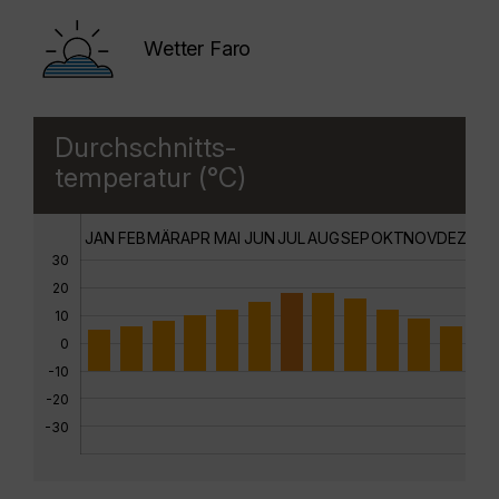
Wetter Faro
Durchschnitts-
temperatur (°C)
JAN
FEB
MÄR
APR
MAI
JUN
JUL
AUG
SEP
OKT
NOV
DEZ
30
20
10
0
-10
-20
-30