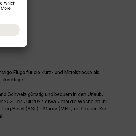
tige Flüge für die Kurz- und Mittelstrecke als
eckenflüge.
land Schweiz günstig und bequem in den Urlaub.
r 2026 bis Juli 2027 etwa 7 mal die Woche an Ihr
n Flug Basel (BSL) - Manila (MNL) und freuen Sie
n!