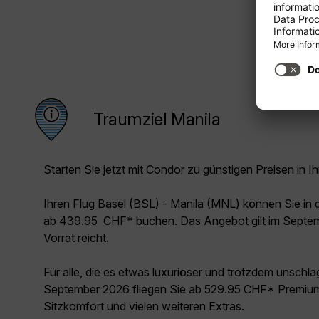
Traumziel Manila
Starten Sie jetzt mit Condor zu günstigen Preisen in Ih
Ihren Flug Basel (BSL) - Manila (MNL) können Sie i
ab 439.95 CHF* buchen. Das Angebot gilt im Septem
Vorrat reicht.
Für alle, die es etwas luxuriöser und trotzdem unschl
September 2026 fliegen Sie ab 529.95 CHF* Premium
Sitzkomfort und vielen weiteren Extras.