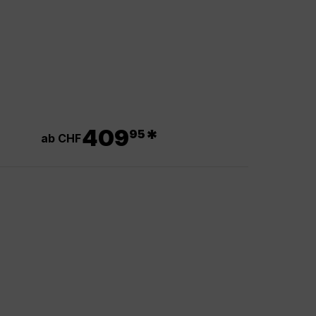
.
409
*
95
ab CHF