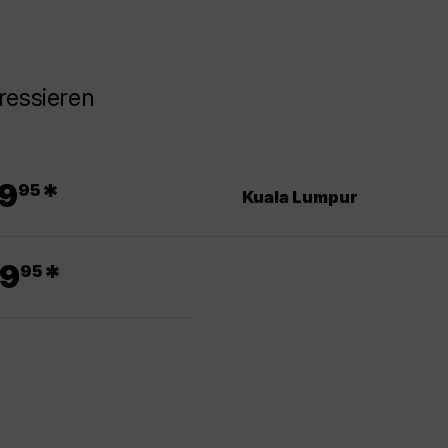
ressieren
.
9
*
95
Kuala Lumpur
.
9
*
95