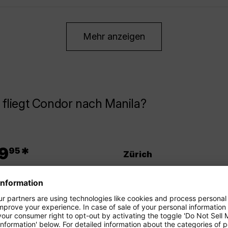
Mehr anzeigen
fliegt Condor nach Manila?
.
9
*
95
Zürich
.
9
*
95
Bremen