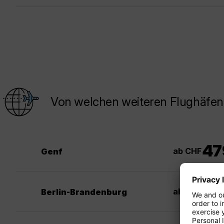
Von welchen weiteren Flughäfen 
47
ab CHF
Genf
39
ab CHF
Berlin-Brandenburg