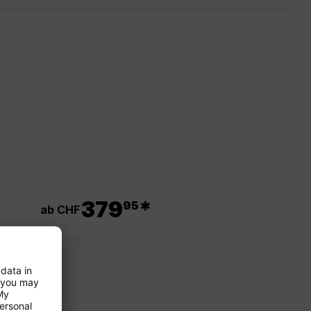
.
379
*
95
ab CHF