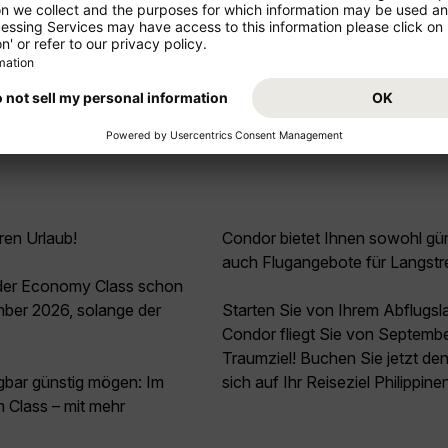
Mehr anzeigen
ren Urlaub!
Condor bietet Ihnen sowohl güns
auch Flugangebote für Langstr
n der Economy Class schon
ber 2026, solange der
Starten Sie von Ihrem Abflugs
Condor fliegt Sie von Septembe
Traumziel! Buchen Sie jetzt de
agbar günstig mögen: Im
sich auf Ihr Reiseziel Philippine
 Class – mit mehr