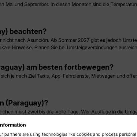
n Mai und September. In diesen Monaten sind die Temperaturen
ay) beachten?
 nicht nach Asunción. Ab Sommer 2027 gibt es jedoch Umstei
kale Hinweise. Planen Sie bei Umsteigeverbindungen ausreiche
araguay) am besten fortbewegen?
ch je nach Ziel Taxis, App-Fahrdienste, Mietwagen und öffentl
ón (Paraguay)?
ichen meist zwei bis drei volle Tage. Wer Ausflüge in die Umge