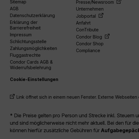
Sitemap
Presse/Newsroom
AGB
Unternehmen
Datenschutzerklärung
Jobportal
Erklärung der
Anfahrt
Barrierefreiheit
ConTribute
Impressum
Condor Blog
Schlichtungsstelle
Condor Shop
Zahlungsmöglichkeiten
Compliance
Fluggastrechte
Condor Cards AGB &
Widerrufsbelehrung
Cookie-Einstellungen
Link öffnet sich in einem neuen Fenster. Externe Webseiten e
* Die Preise gelten pro Person und Strecke inkl. Steuern 
und sind möglicherweise nicht mehr aktuell. Bei den für di
können hierfür zusätzliche Gebühren für
Aufgabegepäc