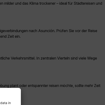
 milder und das Klima trockener – ideal für Städtereisen und
geverbindungen nach Asunción. Prüfen Sie vor der Reise
nd Zeit ein.
iche Verkehrsmittel. In zentralen Vierteln sind viele Wege
bung plant oder entspannter reisen möchte, sollte mehr Zeit