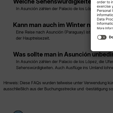
Welche Sehenswürdigkeiten muss 
In Asunción zählen der Palacio de los López, die U
Kann man auch im Winter nach Asu
Eine Reise nach Asunción (Paraguay) ist auch im Wint
der Hauptreisezeit.
Was sollte man in Asunción unbed
In Asunción zählen der Palacio de los López, die U
Sehenswürdigkeiten. Auch Ausflüge ins Umland lohn
Hinweis: Diese FAQs wurden teilweise unter Verwendung künst
ausschließlich aus der Buchungsstrecke und -bestätigung s