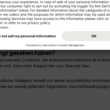
man in Asunción (Paraguay) sehen?
ferpromenade Costanera, die Casa de la Independencia und de
nción (Paraguay) reisen?
er möglich. Je nach Klima und Saison können Wetter, Öffnungsze
ingt gesehen haben?
ferpromenade Costanera, das Kulturzentrum Manzana de la Riv
en sich, etwa nach Areguá oder zum Ypacaraí-See.
licher Intelligenz erstellt und dienen ausschließlich Inform
owie den jeweils geltenden Allgemeinen Geschäftsbedingungen