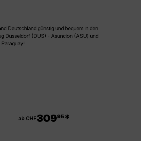
land Deutschland günstig und bequem in den
Flug Düsseldorf (DUS) - Asuncion (ASU) und
el Paraguay!
.
309
*
95
ab CHF