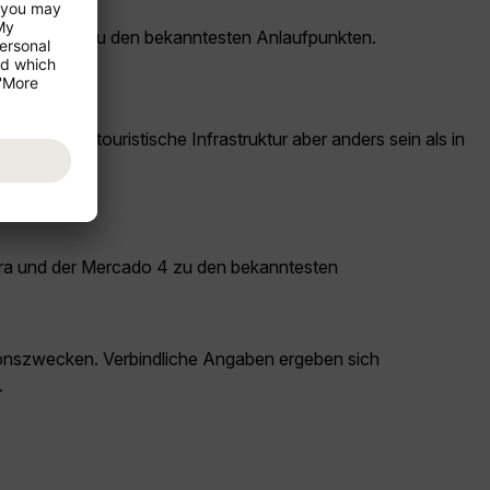
r Mercado 4 zu den bekanntesten Anlaufpunkten.
iten und touristische Infrastruktur aber anders sein als in
era und der Mercado 4 zu den bekanntesten
ationszwecken. Verbindliche Angaben ergeben sich
.