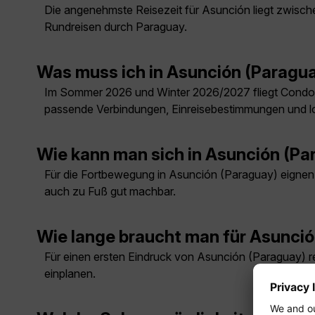
Die angenehmste Reisezeit für Asunción liegt zwische
Rundreisen durch Paraguay.
Was muss ich in Asunción (Paragu
Im Sommer 2026 und Winter 2026/2027 fliegt Condor
passende Verbindungen, Einreisebestimmungen und lo
Wie kann man sich in Asunción (P
Für die Fortbewegung in Asunción (Paraguay) eignen si
auch zu Fuß gut machbar.
Wie lange braucht man für Asunci
Für einen ersten Eindruck von Asunción (Paraguay) re
einplanen.