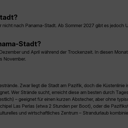
Stadt?
r nicht nach Panama-Stadt. Ab Sommer 2027 gibt es jedoch
Panama-Stadt?
Dezember und April während der Trockenzeit. In diesen Monate
bis November.
strände. Zwar liegt die Stadt am Pazifik, doch die Küstenlinie
et. Wer Strände sucht, erreicht diese am besten durch Tagesa
tlich) – geeignet für einen kurzen Abstecher, aber ohne typisc
rchipel Las Perlas (etwa 2 Stunden per Boot), oder die Pazifik
ulturelles und wirtschaftliches Zentrum – Strandurlaub kombini