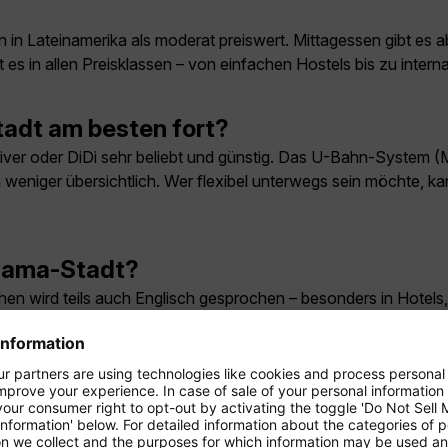
 in Lateinamerika als moderat preiswert. Mittagessen gibt es 
 es in allen Preisklassen – von einfachen Hostels bis zu intern
adt am besten fort?
river oder DiDi sehr beliebt und günstig. Das U-Bahn-System (M
 weniger übersichtlich. Wer flexibel unterwegs sein möchte, ka
anama-Stadt?
chen wird teils auch Englisch gesprochen – besonders in Hotels
g zwischen Deutschland und Panama-Sta
 Time (EST). Der Zeitunterschied zu Deutschland beträgt im 
tumstellung hat.