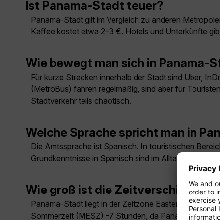
Ist Panama-Stadt teuer?
Panama-Stadt gilt im Vergleich zu anderen Metropolen
Kaffee kostet etwa 2–3 €. Hotels und Unterkünfte gibt
Wie bewegt man sich in Panama-St
Für kurze Strecken innerhalb der Stadt sind Uber, InD
(MetroBus) fahren regelmäßig, sind aber für Touristen
Stadtverkehr teils chaotisch.
Welche Sprache spricht man in P
Die Amtssprache ist Spanisch. In touristischen Berei
Grundkenntnisse in Spanisch sind im Alltag hilfreich.
Wie groß ist die Zeitverschiebun
Panama-Stadt liegt in der Zeitzone Eastern Standard
Sommerzeit (MESZ) -7 Stunden, da Panama keine Zei