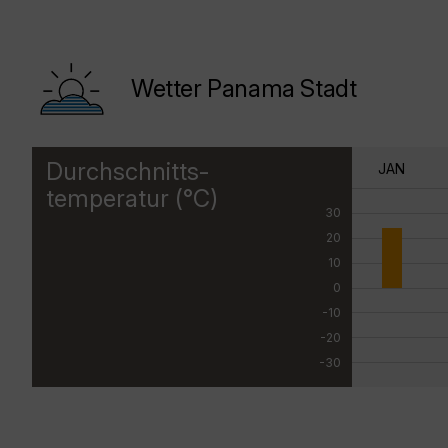
Wetter Panama Stadt
Durchschnitts-
JAN
temperatur (°C)
30
20
10
0
-10
-20
-30