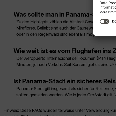
Was sollte man in Panama-Stadt 
Zu den Highlights zählen die Altstadt Casco Viejo (
Miraflores. Beliebt sind auch der Causeway Amador, 
oder in den Regenwald sind ebenfalls möglich.
Wie weit ist es vom Flughafen in
Der Aeropuerto Internacional de Tocumen (PTY) liegt
Minuten, je nach Verkehr. Seit Kurzem gibt es eine U
Ist Panama-Stadt ein sicheres Reis
Panama-Stadt gilt insgesamt als sicher für Reisende, 
sollten gemieden werden. Wie in jeder Großstadt gilt
Hinweis: Diese FAQs wurden teilweise unter Verwendung künst