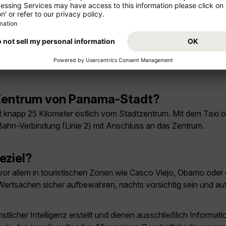
unbedingt gesehen haben?
UNESCO-Welterbe), die moderne Skyline im Viertel Obarrio, so
der Metropolitan Natural Park und Bootsausflüge in den Pana
s Zentrum von Panama-Stadt?
 knapp 25 Kilometer östlich vom Stadtzentrum. Mit dem Taxi 
-Bahn-Verbindung (Linie 2) mit Anschluss an das Zentrum.
eziel?
vor allem in touristischen Zonen wie Casco Viejo, Obarrio oder
: Wertsachen sicher aufbewahren, nachts vorsichtig sein und au
licher Intelligenz erstellt und dienen ausschließlich Inform