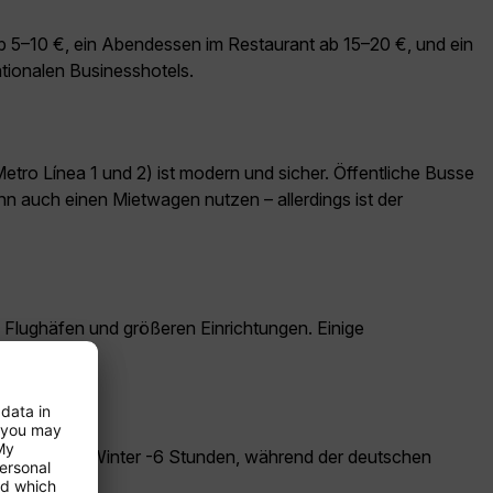
ab 5–10 €, ein Abendessen im Restaurant ab 15–20 €, und ein
ationalen Businesshotels.
etro Línea 1 und 2) ist modern und sicher. Öffentliche Busse
nn auch einen Mietwagen nutzen – allerdings ist der
, Flughäfen und größeren Einrichtungen. Einige
dt?
europäischen Winter -6 Stunden, während der deutschen