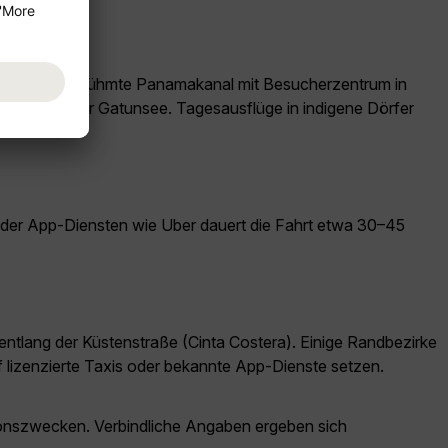
wie der weltberühmte Panamakanal mit Besucherzentrum in
ma-Kanal oder Gatunsee. Tagesausflüge in indigene Dörfer
oder App-Diensten wie Uber dauert die Fahrt etwa 30–45
 entlang der Küstenstraße (Cinta Costera). Einige Randbezirke
f lizenzierte Taxis oder bekannte App-Dienste setzen.
ationszwecken. Verbindliche Angaben ergeben sich