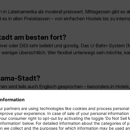
 in Lateinamerika als moderat preiswert. Mittagessen gibt es 
 es in allen Preisklassen – von einfachen Hostels bis zu intern
adt am besten fort?
river oder DiDi sehr beliebt und günstig. Das U-Bahn-System (M
 weniger übersichtlich. Wer flexibel unterwegs sein möchte, ka
anama-Stadt?
chen wird teils auch Englisch gesprochen – besonders in Hotels
g zwischen Deutschland und Panama-Sta
 Time (EST). Der Zeitunterschied zu Deutschland beträgt im 
tumstellung hat.