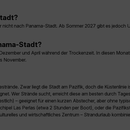
Stadt?
r nicht nach Panama-Stadt. Ab Sommer 2027 gibt es jedoch
Panama-Stadt?
Dezember und April während der Trockenzeit. In diesen Monate
bis November.
strände. Zwar liegt die Stadt am Pazifik, doch die Küstenlinie
et. Wer Strände sucht, erreicht diese am besten durch Tagesa
tlich) – geeignet für einen kurzen Abstecher, aber ohne typisc
rchipel Las Perlas (etwa 2 Stunden per Boot), oder die Pazifik
ulturelles und wirtschaftliches Zentrum – Strandurlaub kombini