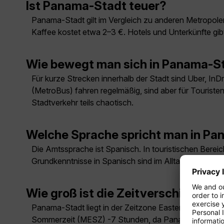
Ist Panama-Stadt teuer?
Panama-Stadt gilt im Vergleich zu anderen Metropolen
Kaffee kostet etwa 2–3 €. Hotels und Unterkünfte gibt
Wie bewegt man sich in Panama-St
Für kurze Strecken innerhalb der Stadt sind Uber, InD
(MetroBus) fahren regelmäßig, sind aber für Touristen
Stadtverkehr teils chaotisch.
Welche Sprache spricht man in P
Die Amtssprache ist Spanisch. In touristischen Berei
Grundkenntnisse in Spanisch sind im Alltag hilfreich.
Wie groß ist die Zeitverschiebun
Panama-Stadt liegt in der Zeitzone Eastern Standard
Sommerzeit (MESZ) -7 Stunden, da Panama keine Zei