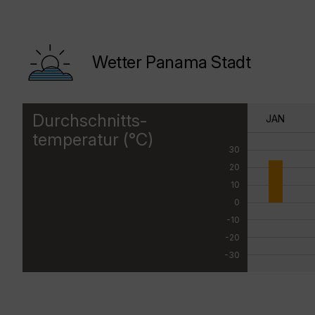
Wetter Panama Stadt
Durchschnitts-
JAN
temperatur (°C)
30
20
10
0
-10
-20
-30