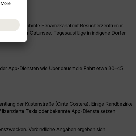
wie der weltberühmte Panamakanal mit Besucherzentrum in
ma-Kanal oder Gatunsee. Tagesausflüge in indigene Dörfer
oder App-Diensten wie Uber dauert die Fahrt etwa 30–45
 entlang der Küstenstraße (Cinta Costera). Einige Randbezirke
f lizenzierte Taxis oder bekannte App-Dienste setzen.
ationszwecken. Verbindliche Angaben ergeben sich