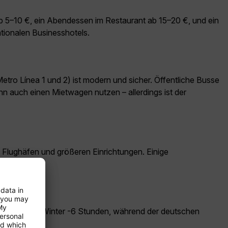
ab 5–10 €, ein Abendessen im Restaurant ab 15–20 €, und ein
ationalen Businesshotels.
etro Línea 1 und 2) ist modern und sicher. Öffentliche Busse
nn auch einen Mietwagen nutzen – allerdings ist der
, Flughäfen und größeren Einrichtungen. Einige
dt?
europäischen Winter -6 Stunden, während der deutschen