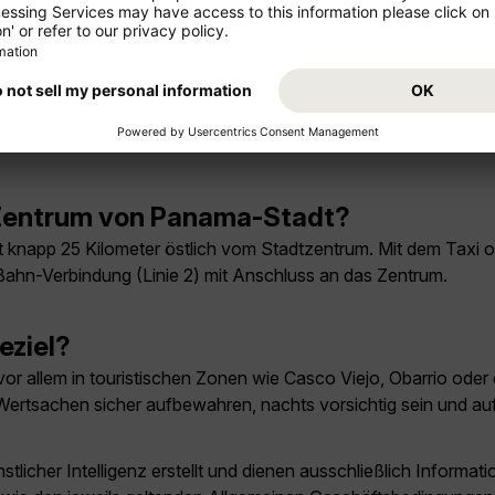
unbedingt gesehen haben?
UNESCO-Welterbe), die moderne Skyline im Viertel Obarrio, so
der Metropolitan Natural Park und Bootsausflüge in den Pana
s Zentrum von Panama-Stadt?
 knapp 25 Kilometer östlich vom Stadtzentrum. Mit dem Taxi 
-Bahn-Verbindung (Linie 2) mit Anschluss an das Zentrum.
eziel?
vor allem in touristischen Zonen wie Casco Viejo, Obarrio oder
: Wertsachen sicher aufbewahren, nachts vorsichtig sein und au
licher Intelligenz erstellt und dienen ausschließlich Inform