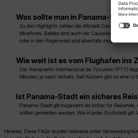
Was sollte man in Panama-Stadt 
Zu den Highlights zählen die Altstadt Casco Viejo (
Miraflores. Beliebt sind auch der Causeway Amador, 
oder in den Regenwald sind ebenfalls möglich.
Wie weit ist es vom Flughafen in
Der Aeropuerto Internacional de Tocumen (PTY) liegt
Minuten, je nach Verkehr. Seit Kurzem gibt es eine U
Ist Panama-Stadt ein sicheres Reis
Panama-Stadt gilt insgesamt als sicher für Reisende, 
sollten gemieden werden. Wie in jeder Großstadt gilt
Hinweis: Diese FAQs wurden teilweise unter Verwendung künst