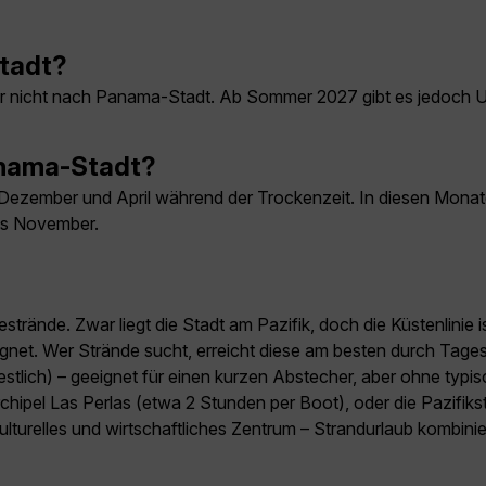
Stadt?
r nicht nach Panama-Stadt. Ab Sommer 2027 gibt es jedoch
Panama-Stadt?
Dezember und April während der Trockenzeit. In diesen Monate
bis November.
strände. Zwar liegt die Stadt am Pazifik, doch die Küstenlinie
et. Wer Strände sucht, erreicht diese am besten durch Tagesa
tlich) – geeignet für einen kurzen Abstecher, aber ohne typisc
rchipel Las Perlas (etwa 2 Stunden per Boot), oder die Pazifik
ulturelles und wirtschaftliches Zentrum – Strandurlaub kombini