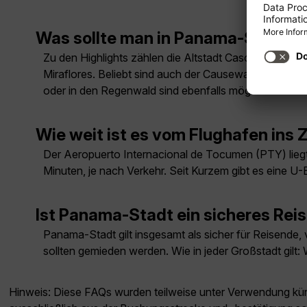
Was sollte man in Panama-Stadt 
Zu den Highlights zählen die Altstadt Casco Viejo (
Miraflores. Beliebt sind auch der Causeway Amador, 
oder in den Regenwald sind ebenfalls möglich.
Wie weit ist es vom Flughafen in
Der Aeropuerto Internacional de Tocumen (PTY) liegt
Minuten, je nach Verkehr. Seit Kurzem gibt es eine U
Ist Panama-Stadt ein sicheres Reis
Panama-Stadt gilt insgesamt als sicher für Reisende, 
sollten gemieden werden. Wie in jeder Großstadt gilt
Hinweis: Diese FAQs wurden teilweise unter Verwendung künst