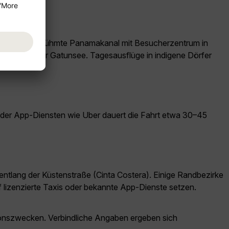
wie der weltberühmte Panamakanal mit Besucherzentrum in
ma-Kanal oder Gatunsee. Tagesausflüge in indigene Dörfer
oder App-Diensten wie Uber dauert die Fahrt etwa 30–45
 entlang der Küstenstraße (Cinta Costera). Einige Randbezirke
f lizenzierte Taxis oder bekannte App-Dienste setzen.
ationszwecken. Verbindliche Angaben ergeben sich