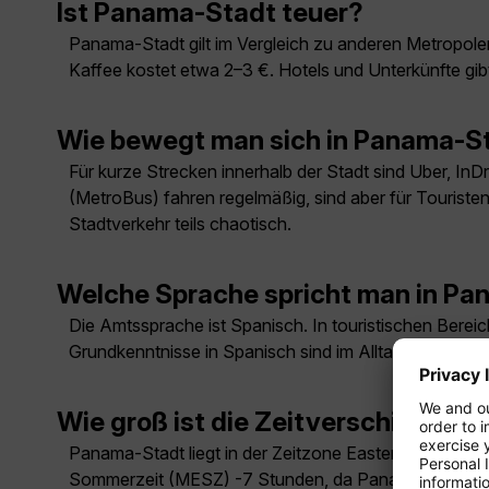
Ist Panama-Stadt teuer?
Panama-Stadt gilt im Vergleich zu anderen Metropolen
Kaffee kostet etwa 2–3 €. Hotels und Unterkünfte gibt
Wie bewegt man sich in Panama-St
Für kurze Strecken innerhalb der Stadt sind Uber, InD
(MetroBus) fahren regelmäßig, sind aber für Touristen
Stadtverkehr teils chaotisch.
Welche Sprache spricht man in P
Die Amtssprache ist Spanisch. In touristischen Berei
Grundkenntnisse in Spanisch sind im Alltag hilfreich.
Wie groß ist die Zeitverschiebun
Panama-Stadt liegt in der Zeitzone Eastern Standard
Sommerzeit (MESZ) -7 Stunden, da Panama keine Zei