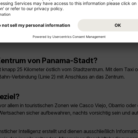
unbedingt gesehen haben?
UNESCO-Welterbe), die moderne Skyline im Viertel Obarrio, so
der Metropolitan Natural Park und Bootsausflüge in den Pana
s Zentrum von Panama-Stadt?
 knapp 25 Kilometer östlich vom Stadtzentrum. Mit dem Taxi 
-Bahn-Verbindung (Linie 2) mit Anschluss an das Zentrum.
eziel?
vor allem in touristischen Zonen wie Casco Viejo, Obarrio oder
: Wertsachen sicher aufbewahren, nachts vorsichtig sein und au
licher Intelligenz erstellt und dienen ausschließlich Inform