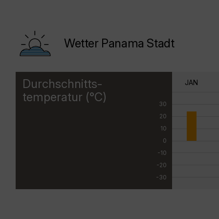
Wetter Panama Stadt
Durchschnitts-
JAN
temperatur (°C)
30
20
10
0
-10
-20
-30