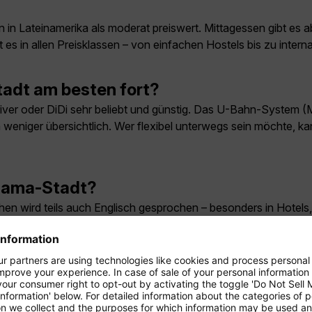
 in Lateinamerika als moderat preiswert. Mittagessen gibt es 
 es in allen Preisklassen – von einfachen Hostels bis zu intern
adt am besten fort?
river oder DiDi sehr beliebt und günstig. Das U-Bahn-System (M
 weniger übersichtlich. Wer flexibel unterwegs sein möchte, ka
anama-Stadt?
chen wird teils auch Englisch gesprochen – besonders in Hotels
g zwischen Deutschland und Panama-Sta
 Time (EST). Der Zeitunterschied zu Deutschland beträgt im 
tumstellung hat.