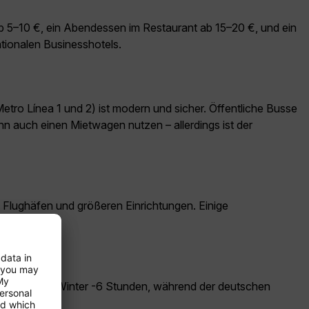
ab 5–10 €, ein Abendessen im Restaurant ab 15–20 €, und ein
ationalen Businesshotels.
etro Línea 1 und 2) ist modern und sicher. Öffentliche Busse
nn auch einen Mietwagen nutzen – allerdings ist der
, Flughäfen und größeren Einrichtungen. Einige
dt?
europäischen Winter -6 Stunden, während der deutschen