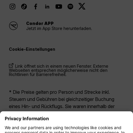
Condor APP
Jetzt im App Store herunterladen.
Cookie-Einstellungen
Link öffnet sich in einem neuen Fenster. Externe
Webseiten entsprechen möglicherweise nicht den
Richtlinien für Barrierefreiheit.
* Die Preise gelten pro Person und Strecke inkl.
Steuern und Gebühren bei gleichzeitiger Buchung
eines Hin- und Rückflugs. Sie waren innerhalb der
letzten 24 Stunden verfügbar und sind
möglicherweise nicht mehr aktuell. Bei den für die
Economy Class
angegebenen Tarifen handelt es