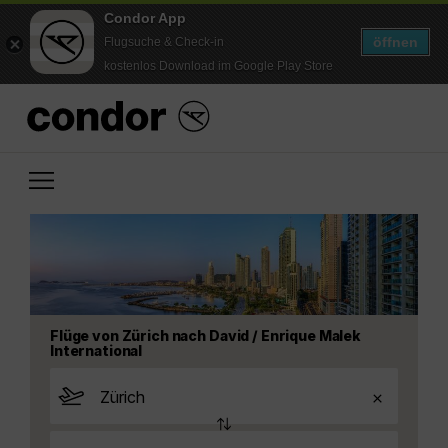
Condor App
öffnen
Flugsuche & Check-in
kostenlos Download im Google Play Store
Flüge von Zürich nach David / Enrique Malek
International