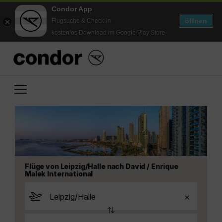
Condor App
öffnen
Flugsuche & Check-in
kostenlos Download im Google Play Store
Flüge von Leipzig/Halle nach David / Enrique
Malek International