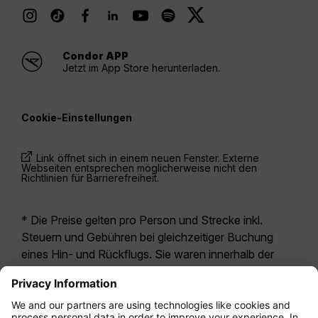
Condor APP
Jetzt im App Store herunterladen.
Cookie-Einstellungen
Link öffnet sich in einem neuen Fenster. Externe
Webseiten entsprechen möglicherweise nicht den
Richtlinien für Barrierefreiheit.
* Die Preise gelten pro Person und Strecke inkl.
Steuern und Gebühren bei gleichzeitiger Buchung
eines Hin- und Rückflugs. Sie waren innerhalb der
letzten 24 Stunden verfügbar und sind
möglicherweise nicht mehr aktuell. Bei den für die
Economy Class
angegebenen Tarifen handelt es