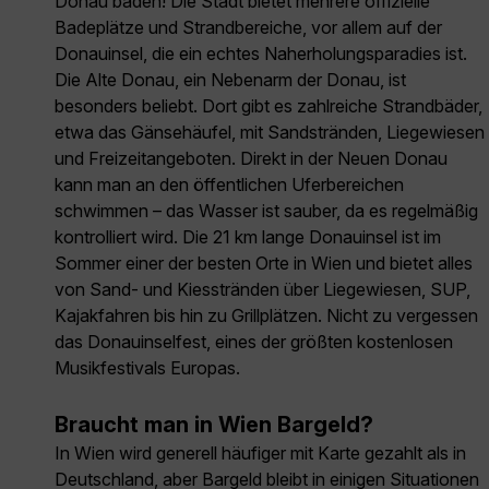
Donau baden! Die Stadt bietet mehrere offizielle
Badeplätze und Strandbereiche, vor allem auf der
Donauinsel, die ein echtes Naherholungsparadies ist.
Die Alte Donau, ein Nebenarm der Donau, ist
besonders beliebt. Dort gibt es zahlreiche Strandbäder,
etwa das Gänsehäufel, mit Sandstränden, Liegewiesen
und Freizeitangeboten. Direkt in der Neuen Donau
kann man an den öffentlichen Uferbereichen
schwimmen – das Wasser ist sauber, da es regelmäßig
kontrolliert wird. Die 21 km lange Donauinsel ist im
Sommer einer der besten Orte in Wien und bietet alles
von Sand- und Kiesstränden über Liegewiesen, SUP,
Kajakfahren bis hin zu Grillplätzen. Nicht zu vergessen
das Donauinselfest, eines der größten kostenlosen
Musikfestivals Europas.
Braucht man in Wien Bargeld?
In Wien wird generell häufiger mit Karte gezahlt als in
Deutschland, aber Bargeld bleibt in einigen Situationen