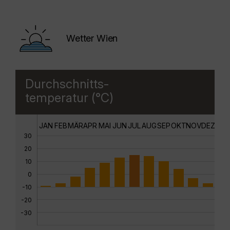
Wetter Wien
Durchschnitts-
temperatur (°C)
JAN
FEB
MÄR
APR
MAI
JUN
JUL
AUG
SEP
OKT
NOV
DEZ
30
20
10
0
-10
-20
-30