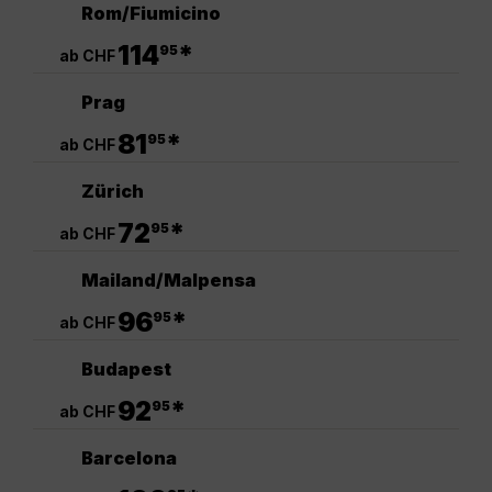
Rom/Fiumicino
.
114
*
95
ab CHF
Prag
.
81
*
95
ab CHF
Zürich
.
72
*
95
ab CHF
Mailand/Malpensa
.
96
*
95
ab CHF
Budapest
.
92
*
95
ab CHF
Barcelona
.