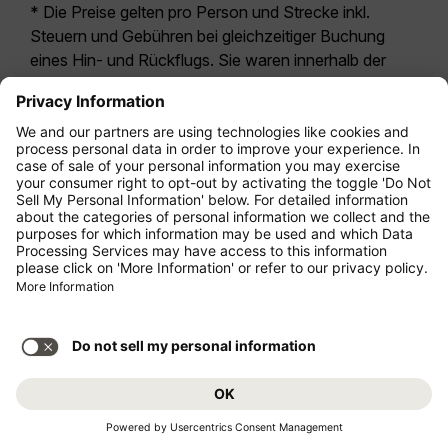
* Die Preise gelten pro Person und Strecke inkl.
Steuern und Gebühren bei gleichzeitiger Buchung
eines Hin- und Rückflugs. Sie waren innerhalb der
letzten 24 Stunden verfügbar und sind
möglicherweise nicht mehr aktuell. Bei den für die
Economy Class
angegebenen Tarifen handelt es
sich i.d.R. um Economy Zero, unsere restriktivste
Tarifoption. Es können hierfür zusätzliche Gebühren
für
Aufgabegepäck
oder für andere optionale
Leistungen anfallen. Es gelten die
Allgemeinen
Geschäftsbedingungen
.