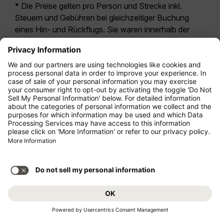
* Die Preise gelten pro Person und Strecke inkl.
Steuern und Gebühren bei gleichzeitiger Buchung
eines Hin- und Rückflugs. Sie waren innerhalb der
letzten 24 Stunden verfügbar und sind
möglicherweise nicht mehr aktuell. Bei den für die
Economy Class
angegebenen Tarifen handelt es
sich i.d.R. um Economy Zero, unsere restriktivste
Tarifoption. Es können hierfür zusätzliche Gebühren
für
Aufgabegepäck
oder für andere optionale
Leistungen anfallen. Es gelten die
Allgemeinen
Geschäftsbedingungen
.