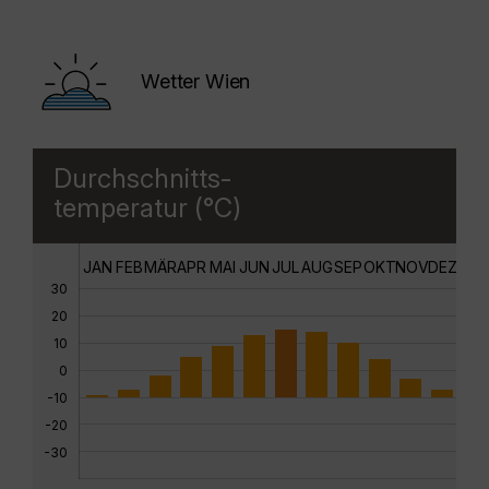
Wetter Wien
Durchschnitts-
temperatur (°C)
JAN
FEB
MÄR
APR
MAI
JUN
JUL
AUG
SEP
OKT
NOV
DEZ
30
20
10
0
-10
-20
-30