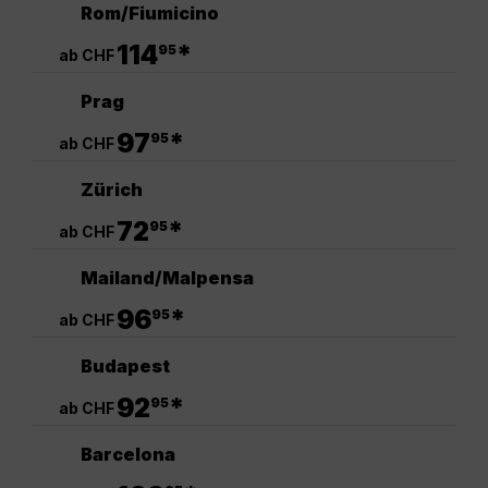
Rom/Fiumicino
.
114
*
95
ab CHF
Prag
.
97
*
95
ab CHF
Zürich
.
72
*
95
ab CHF
Mailand/Malpensa
.
96
*
95
ab CHF
Budapest
.
92
*
95
ab CHF
Barcelona
.