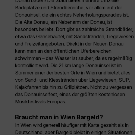
Donau baden! Die Stadt bietet mehrere offizielle
Badeplätze und Strandbereiche, vor allem auf der
Donauinsel, die ein echtes Naherholungsparadies ist.
Die Alte Donau, ein Nebenarm der Donau, ist
besonders beliebt. Dort gibt es zahlreiche Strandbäder,
etwa das Gänsehäufel, mit Sandstränden, Liegewiesen
und Freizeitangeboten. Direkt in der Neuen Donau
kann man an den öffentlichen Uferbereichen
schwimmen – das Wasser ist sauber, da es regelmäßig
kontrolliert wird. Die 21 km lange Donauinsel ist im
Sommer einer der besten Orte in Wien und bietet alles
von Sand- und Kiesstränden über Liegewiesen, SUP,
Kajakfahren bis hin zu Grillplätzen. Nicht zu vergessen
das Donauinselfest, eines der größten kostenlosen
Musikfestivals Europas.
Braucht man in Wien Bargeld?
In Wien wird generell häufiger mit Karte gezahlt als in
Deutschland, aber Bargeld bleibt in einigen Situationen