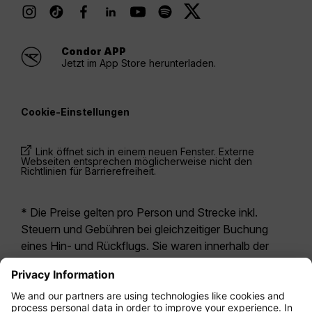
Condor APP
Jetzt im App Store herunterladen.
Cookie-Einstellungen
Link öffnet sich in einem neuen Fenster. Externe
Webseiten entsprechen möglicherweise nicht den
Richtlinien für Barrierefreiheit.
* Die Preise gelten pro Person und Strecke inkl.
Steuern und Gebühren bei gleichzeitiger Buchung
eines Hin- und Rückflugs. Sie waren innerhalb der
letzten 24 Stunden verfügbar und sind
möglicherweise nicht mehr aktuell. Bei den für die
Economy Class
angegebenen Tarifen handelt es