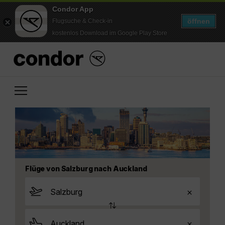
Condor App
öffnen
Flugsuche & Check-in
kostenlos Download im Google Play Store
Flüge von Salzburg nach Auckland