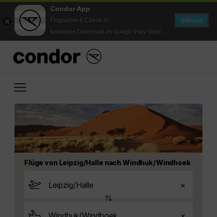
Condor App
öffnen
Flugsuche & Check-in
kostenlos Download im Google Play Store
Flüge von Leipzig/Halle nach Windhuk/Windhoek