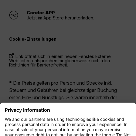
Condor APP
Jetzt im App Store herunterladen.
Cookie-Einstellungen
Link öffnet sich in einem neuen Fenster. Externe
Webseiten entsprechen möglicherweise nicht den
Richtlinien für Barrierefreiheit.
* Die Preise gelten pro Person und Strecke inkl.
Steuern und Gebühren bei gleichzeitiger Buchung
eines Hin- und Rückflugs. Sie waren innerhalb der
letzten 24 Stunden verfügbar und sind
möglicherweise nicht mehr aktuell. Bei den für die
Economy Class
angegebenen Tarifen handelt es
sich i.d.R. um Economy Zero, unsere restriktivste
Tarifoption. Es können hierfür zusätzliche Gebühren