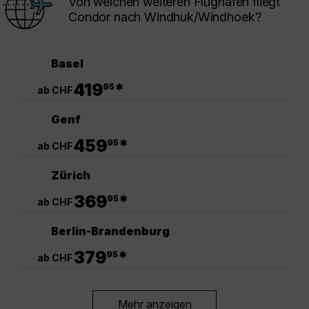
Von welchen weiteren Flughäfen fliegt
Condor nach Windhuk/Windhoek?
Basel
.
419
*
95
ab CHF
Genf
.
459
*
95
ab CHF
Zürich
.
369
*
95
ab CHF
Berlin-Brandenburg
.
379
*
95
ab CHF
Mehr anzeigen