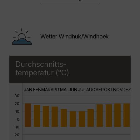
Wetter Windhuk/Windhoek
Durchschnitts-
temperatur (°C)
JAN
FEB
MÄR
APR
MAI
JUN
JUL
AUG
SEP
OKT
NOV
DEZ
30
20
10
0
-10
-20