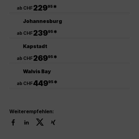
.
229
*
95
ab CHF
Johannesburg
.
239
*
95
ab CHF
Kapstadt
.
269
*
95
ab CHF
Walvis Bay
.
449
*
95
ab CHF
Weiterempfehlen: