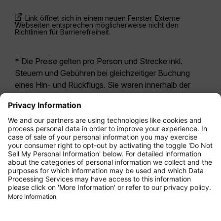
Link öffnet sich in einem neuen Fenster. Externe
Webseiten entsprechen möglicherweise nicht den
Richtlinien für Barrierefreiheit.
* Die Preise gelten pro Person und Strecke inkl.
Steuern und Gebühren bei gleichzeitiger Buchung
eines Hin- und Rückflugs. Sie waren innerhalb der
letzten 24 Stunden verfügbar und sind
möglicherweise nicht mehr aktuell. Bei den für die
Economy Class
angegebenen Tarifen handelt es
sich i.d.R. um Economy Zero, unsere restriktivste
Tarifoption. Es können hierfür zusätzliche Gebühren
für
Aufgabegepäck
oder für andere optionale
Leistungen anfallen. Es gelten die
Allgemeinen
Geschäftsbedingungen
.