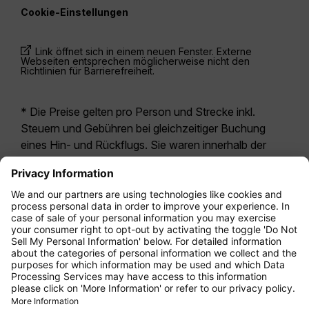
Cookie-Einstellungen
Link öffnet sich in einem neuen Fenster. Externe
Webseiten entsprechen möglicherweise nicht den
Richtlinien für Barrierefreiheit.
* Die Preise gelten pro Person und Strecke inkl.
Steuern und Gebühren bei gleichzeitiger Buchung
eines Hin- und Rückflugs. Sie waren innerhalb der
letzten 24 Stunden verfügbar und sind
möglicherweise nicht mehr aktuell. Bei den für die
Economy Class
angegebenen Tarifen handelt es
sich i.d.R. um Economy Zero, unsere restriktivste
Tarifoption. Es können hierfür zusätzliche Gebühren
für
Aufgabegepäck
oder für andere optionale
Leistungen anfallen. Es gelten die
Allgemeinen
Geschäftsbedingungen
.