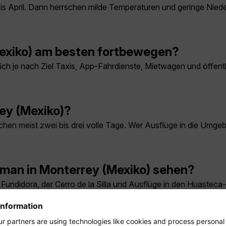
is April. Dann herrschen milde Temperaturen und geringe Niede
Mexiko) am besten fortbewegen?
h je nach Ziel Taxis, App-Fahrdienste, Mietwagen und öffentli
ey (Mexiko)?
chen meist zwei bis drei volle Tage. Wer Ausflüge in die Umgeb
man in Monterrey (Mexiko) sehen?
Fundidora, der Cerro de la Silla und Ausflüge in den Huastec
terrey (Mexiko) reisen?