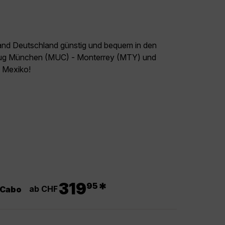
land Deutschland günstig und bequem in den
Flug München (MUC) - Monterrey (MTY) und
l Mexiko!
.
319
*
95
ab CHF
 Cabo