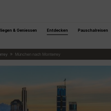
Fliegen & Geniessen
Entdecken
Pauschalreisen
rrey
München nach Monterrey