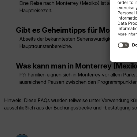
Eine Reise nach Monterrey (Mexiko) ist auch im Winter
Hauptreisezeit.
Gibt es Geheimtipps für Monterrey
Abseits der bekanntesten Sehenswürdigkeiten lohnen s
Haupttouristenbereiche.
Was kann man in Monterrey (Mexik
F?r Familien eignen sich in Monterrey vor allem Park
ausreichend Pausen zwischen den Programmpunkten
Hinweis: Diese FAQs wurden teilweise unter Verwendung künst
ausschließlich aus der Buchungsstrecke und -bestätigung s