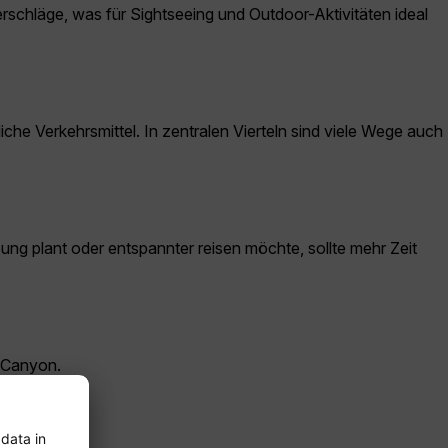
rschläge, was für Sightseeing und Outdoor-Aktivitäten ideal
che Verkehrsmittel. In zentralen Vierteln sind viele Wege auch
ung plant oder entspannter reisen möchte, sollte mehr Zeit
a-Canyon.