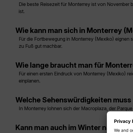
Die beste Reisezeit für Monterrey ist von November b
ist.
Wie kann man sich in Monterrey (
Für die Fortbewegung in Monterrey (Mexiko) eignen sic
zu Fuß gut machbar.
Wie lange braucht man für Monterr
Für einen ersten Eindruck von Monterrey (Mexiko) rei
einplanen.
Welche Sehenswürdigkeiten muss 
In Monterrey lohnen sich der Macroplaza, der Parque 
Kann man auch im Winter nach Mon