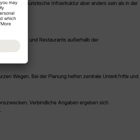
en und touristische Infrastruktur aber anders sein als in der
ssichtspunkte und Restaurants außerhalb der
kurzen Wegen. Bei der Planung helfen zentrale Unterk?nfte und
ationszwecken. Verbindliche Angaben ergeben sich
.