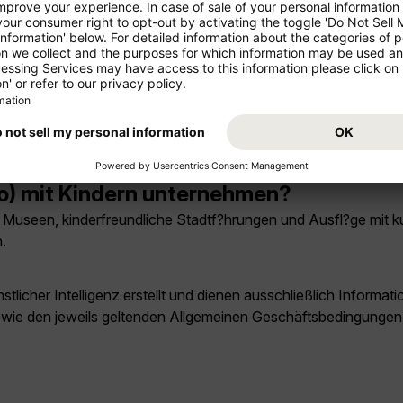
 möglich. Je nach Klima und Saison können Wetter, Öffnungszeit
 (Mexiko)?
ich in Monterrey (Mexiko) lokale Märkte, kleinere Viertel, Au
o) mit Kindern unternehmen?
s, Museen, kinderfreundliche Stadtf?hrungen und Ausfl?ge mit 
.
licher Intelligenz erstellt und dienen ausschließlich Inform
owie den jeweils geltenden Allgemeinen Geschäftsbedingungen