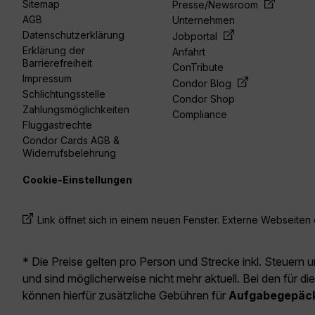
Sitemap
Presse/Newsroom
AGB
Unternehmen
Datenschutzerklärung
Jobportal
Erklärung der
Anfahrt
Barrierefreiheit
ConTribute
Impressum
Condor Blog
Schlichtungsstelle
Condor Shop
Zahlungsmöglichkeiten
Compliance
Fluggastrechte
Condor Cards AGB &
Widerrufsbelehrung
Cookie-Einstellungen
Link öffnet sich in einem neuen Fenster. Externe Webseiten e
* Die Preise gelten pro Person und Strecke inkl. Steuern 
und sind möglicherweise nicht mehr aktuell. Bei den für di
können hierfür zusätzliche Gebühren für
Aufgabegepäc