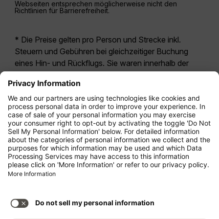
Webseiten entsprechen möglicherweise nicht den
Richtlinien für Barrierefreiheit.
* Die Preise gelten pro Person und Strecke inkl.
Steuern und Gebühren bei gleichzeitiger Buchung
eines Hin- und Rückflugs. Sie waren innerhalb der
letzten 24 Stunden verfügbar und sind
möglicherweise nicht mehr aktuell. Bei den für die
Economy Class
angegebenen Tarifen handelt es
sich i.d.R. um Economy Zero, unsere restriktivste
Tarifoption. Es können hierfür zusätzliche Gebühren
für
Aufgabegepäck
oder für andere optionale
Leistungen anfallen. Es gelten die
Allgemeinen
Geschäftsbedingungen
.