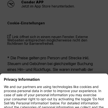
Condor APP
Jetzt im App Store herunterladen.
Cookie-Einstellungen
Link öffnet sich in einem neuen Fenster. Externe
Webseiten entsprechen möglicherweise nicht den
Richtlinien für Barrierefreiheit.
* Die Preise gelten pro Person und Strecke inkl.
Steuern und Gebühren bei gleichzeitiger Buchung
eines Hin- und Rückflugs. Sie waren innerhalb der
letzten 24 Stunden verfügbar und sind
möglicherweise nicht mehr aktuell. Bei den für die
Economy Class
angegebenen Tarifen handelt es
sich i.d.R. um Economy Zero, unsere restriktivste
Tarifoption. Es können hierfür zusätzliche Gebühren
für
Aufgabegepäck
oder für andere optionale