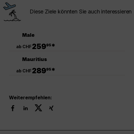
Diese Ziele könnten Sie auch interessieren
Male
.
259
*
95
ab CHF
Mauritius
.
289
*
95
ab CHF
Weiterempfehlen: