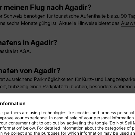
r meinen Flug nach Agadir?
 Schweiz benötigen für touristische Aufenthalte bis zu 90 Tag
ens sechs Monate gültig ist. Aktuelle Hinweise bietet das
Auswä
hafens in Agadir?
ssira ist AGA.
hafen von Agadir?
etet ausreichend Parkmöglichkeiten für Kurz- und Langzeitparke
rt, frühzeitig einen Parkplatz zu buchen, besonders während
sprochen?
 gesprochen. Berber-Sprachen sind ebenfalls verbreitet, beso
n, in der Regierung und in den Medien verwendet wird. Englisc