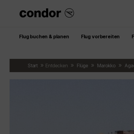
Flug buchen & planen
Flug vorbereiten
Start
Entdecken
Flüge
Marokko
Agad