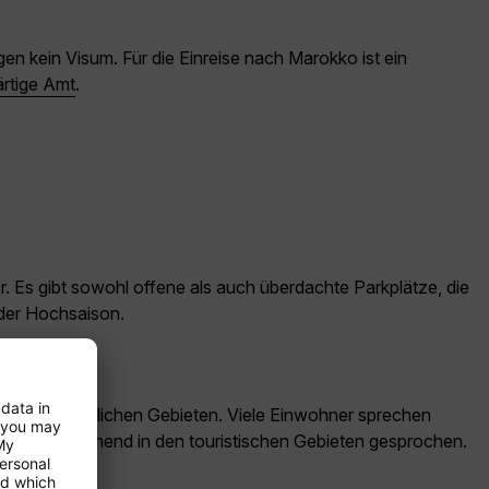
en kein Visum. Für die Einreise nach Marokko ist ein
rtige Amt
.
r. Es gibt sowohl offene als auch überdachte Parkplätze, die
 der Hochsaison.
nders in ländlichen Gebieten. Viele Einwohner sprechen
h wird zunehmend in den touristischen Gebieten gesprochen.