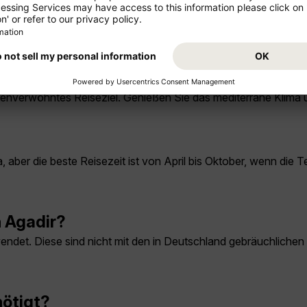
 die der koordinierten Weltzeit (UTC) entspricht. Bitte beach
nenverwöhntes Reiseziel. Genießen Sie das mediterrane Klima
aber die beste Reisezeit ist von April bis Oktober, wenn die T
n Agadir?
ndet. Diese sind nicht mit den in Deutschland gebräuchlichen
nötigt?