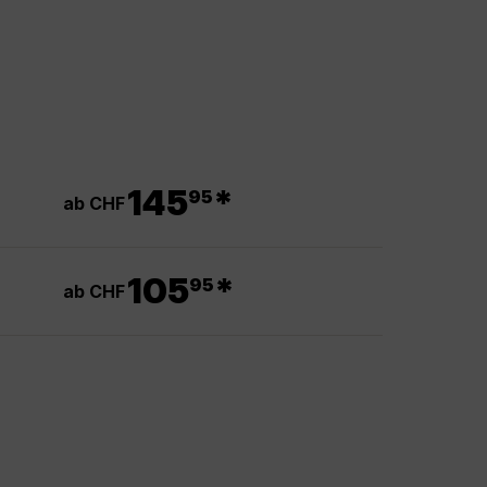
.
145
*
95
ab CHF
.
105
*
95
ab CHF