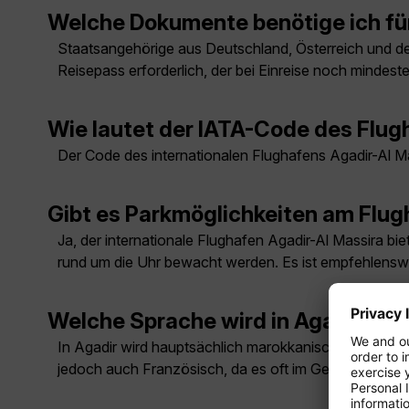
Welche Dokumente benötige ich fü
Staatsangehörige aus Deutschland, Österreich und der
Reisepass erforderlich, der bei Einreise noch mindest
Wie lautet der IATA-Code des Flug
Der Code des internationalen Flughafens Agadir-Al Ma
Gibt es Parkmöglichkeiten am Flug
Ja, der internationale Flughafen Agadir-Al Massira bi
rund um die Uhr bewacht werden. Es ist empfehlenswe
Welche Sprache wird in Agadir ge
In Agadir wird hauptsächlich marokkanisches Arabisch
jedoch auch Französisch, da es oft im Geschäftslebe