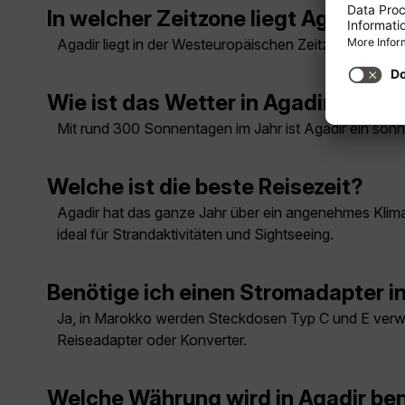
In welcher Zeitzone liegt Agadir?
Agadir liegt in der Westeuropäischen Zeitzone (WET),
Wie ist das Wetter in Agadir?
Mit rund 300 Sonnentagen im Jahr ist Agadir ein son
Welche ist die beste Reisezeit?
Agadir hat das ganze Jahr über ein angenehmes Klima, 
ideal für Strandaktivitäten und Sightseeing.
Benötige ich einen Stromadapter i
Ja, in Marokko werden Steckdosen Typ C und E verwe
Reiseadapter oder Konverter.
Welche Währung wird in Agadir be