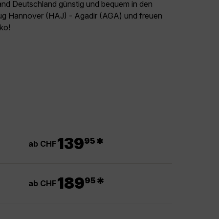
land Deutschland günstig und bequem in den
Flug Hannover (HAJ) - Agadir (AGA) und freuen
kko!
.
139
*
95
ab CHF
.
189
*
95
ab CHF