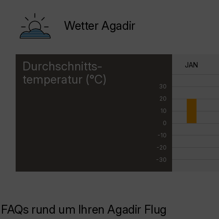
Wetter Agadir
Durchschnitts-
JAN
temperatur (°C)
30
20
10
0
-10
-20
-30
FAQs rund um Ihren Agadir Flug