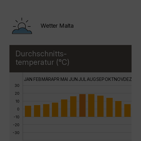
Wetter Malta
Durchschnitts-
temperatur (°C)
JAN
FEB
MÄR
APR
MAI
JUN
JUL
AUG
SEP
OKT
NOV
DEZ
30
20
10
0
-10
-20
-30