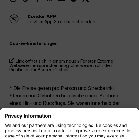
Condor APP
Jetzt im App Store herunterladen.
Cookie-Einstellungen
Link öffnet sich in einem neuen Fenster. Externe
Webseiten entsprechen möglicherweise nicht den
Richtlinien für Barrierefreiheit.
* Die Preise gelten pro Person und Strecke inkl.
Steuern und Gebühren bei gleichzeitiger Buchung
eines Hin- und Rückflugs. Sie waren innerhalb der
letzten 24 Stunden verfügbar und sind
möglicherweise nicht mehr aktuell. Bei den für die
Economy Class
angegebenen Tarifen handelt es
sich i.d.R. um Economy Zero, unsere restriktivste