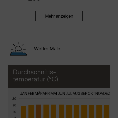
Mehr anzeigen
Wetter Male
Durchschnitts-
temperatur (°C)
JAN
FEB
MÄR
APR
MAI
JUN
JUL
AUG
SEP
OKT
NOV
DEZ
30
20
10