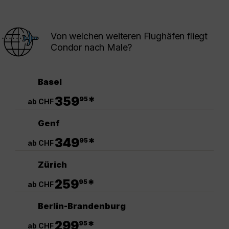
Von welchen weiteren Flughäfen fliegt
Condor nach Male?
Basel
.
359
*
95
ab CHF
Genf
.
349
*
95
ab CHF
Zürich
.
259
*
95
ab CHF
Berlin-Brandenburg
.
299
*
95
ab CHF