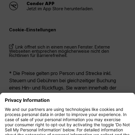
Condor APP
Jetzt im App Store herunterladen.
Cookie-Einstellungen
Link öffnet sich in einem neuen Fenster. Externe
Webseiten entsprechen möglicherweise nicht den
Richtlinien für Barrierefreiheit.
* Die Preise gelten pro Person und Strecke inkl.
Steuern und Gebühren bei gleichzeitiger Buchung
eines Hin- und Rückflugs. Sie waren innerhalb der
letzten 24 Stunden verfügbar und sind
möglicherweise nicht mehr aktuell. Bei den für die
Economy Class
angegebenen Tarifen handelt es
sich i.d.R. um Economy Zero, unsere restriktivste
Tarifoption. Es können hierfür zusätzliche Gebühren
für
Aufgabegepäck
oder für andere optionale