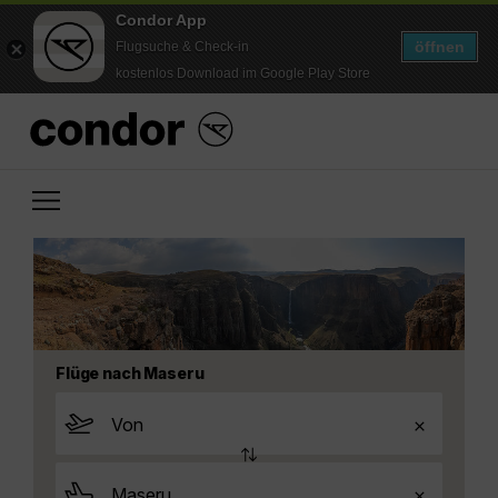
Condor App
öffnen
Flugsuche & Check-in
kostenlos Download im Google Play Store
Flüge nach Maseru