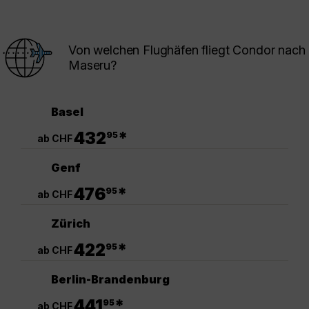
Von welchen Flughäfen fliegt Condor nach
Maseru?
Basel
.
432
*
95
ab CHF
Genf
.
476
*
95
ab CHF
Zürich
.
422
*
95
ab CHF
Berlin-Brandenburg
.
441
*
95
ab CHF