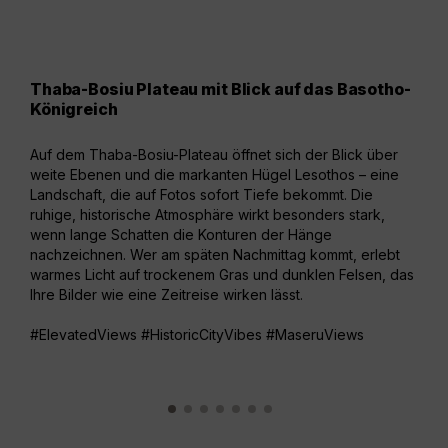
Thaba-Bosiu Plateau mit Blick auf das Basotho-
Kat
Königreich
Der 
Auf dem Thaba-Bosiu-Plateau öffnet sich der Blick über
Wass
weite Ebenen und die markanten Hügel Lesothos – eine
Berg
Landschaft, die auf Fotos sofort Tiefe bekommt. Die
sofo
ruhige, historische Atmosphäre wirkt besonders stark,
eine
wenn lange Schatten die Konturen der Hänge
spie
nachzeichnen. Wer am späten Nachmittag kommt, erlebt
wenn
warmes Licht auf trockenem Gras und dunklen Felsen, das
Farb
Ihre Bilder wie eine Zeitreise wirken lässt.
#Cit
#ElevatedViews #HistoricCityVibes #MaseruViews
#Mo