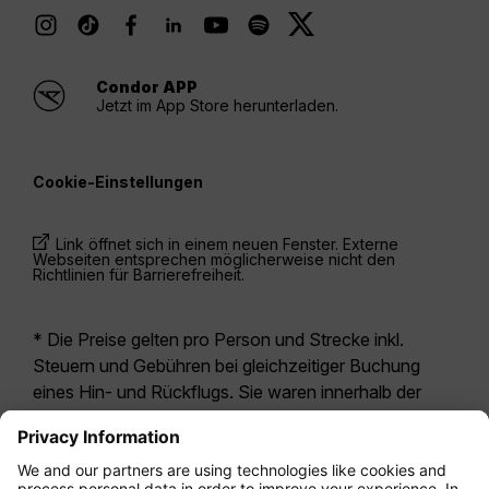
Condor APP
Jetzt im App Store herunterladen.
Cookie-Einstellungen
Link öffnet sich in einem neuen Fenster. Externe
Webseiten entsprechen möglicherweise nicht den
Richtlinien für Barrierefreiheit.
* Die Preise gelten pro Person und Strecke inkl.
Steuern und Gebühren bei gleichzeitiger Buchung
eines Hin- und Rückflugs. Sie waren innerhalb der
letzten 24 Stunden verfügbar und sind
möglicherweise nicht mehr aktuell. Bei den für die
Economy Class
angegebenen Tarifen handelt es