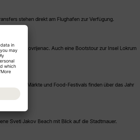
ransfers stehen direkt am Flughafen zur Verfügung.
owie das Fort Lovrijenac. Auch eine Bootstour zur Insel Lokrum
elalterliche Märkte und Food-Festivals finden über das Jahr
sene Sveti Jakov Beach mit Blick auf die Stadtmauer.