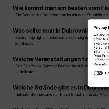
Wie kommt man am besten vom Flu
Die Anreise ins Stadtzentrum ist mit dem Shuttlebus 
Was sollte man in Dubrovnik unbe
Zu den Highlights zählen die vollständig erhaltene St
lohnt sich.
Welche Veranstaltungen finden reg
Das Dubrovnik Summer Festival im Juli und August bie
verteilt statt.
Welche Strände gibt es in Dubrovn
Beliebte Strände sind der Banje Beach nahe der Altst