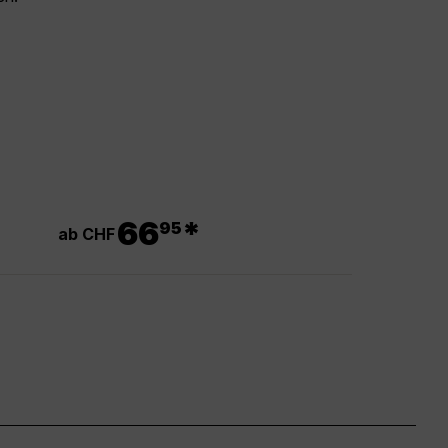
.
66
*
95
ab CHF