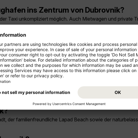
ghafen ins Zentrum von Dubrovnik?
oder Taxi unkompliziert möglich. Auch Mietwagen und private T
dingt gesehen haben?
adtmauer, die autofreie Altstadt mit der Flaniermeile Stradun s
elmäßig in Dubrovnik statt?
tet Konzerte, Theater und Tanz unter freiem Himmel. Auch mitt
ik?
adt, der familienfreundliche Lapad Beach sowie der naturbelas