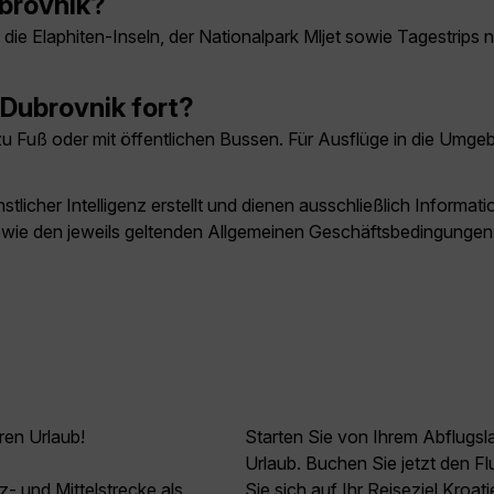
brovnik?
, die Elaphiten-Inseln, der Nationalpark Mljet sowie Tagestri
Dubrovnik fort?
zu Fuß oder mit öffentlichen Bussen. Für Ausflüge in die Umg
licher Intelligenz erstellt und dienen ausschließlich Inform
owie den jeweils geltenden Allgemeinen Geschäftsbedingungen
ren Urlaub!
Starten Sie von Ihrem Abflugs
Urlaub. Buchen Sie jetzt den F
z- und Mittelstrecke als
Sie sich auf Ihr Reiseziel Kroati