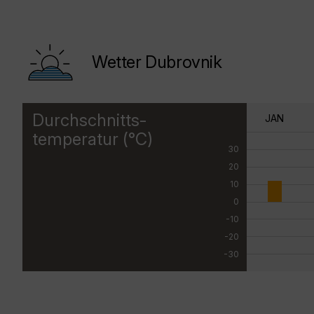
Wetter Dubrovnik
Durchschnitts-
JAN
temperatur (°C)
30
20
10
0
-10
-20
-30