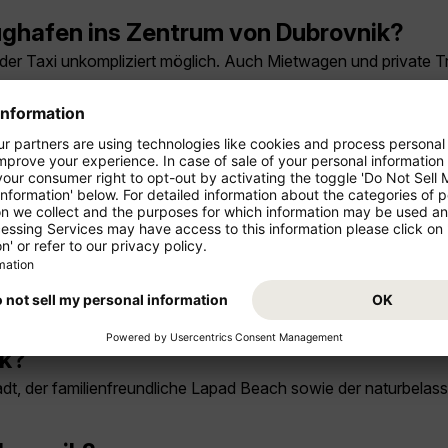
ghafen ins Zentrum von Dubrovnik?
oder Taxi unkompliziert möglich. Auch Mietwagen und private T
dingt gesehen haben?
adtmauer, die autofreie Altstadt mit der Flaniermeile Stradun s
elmäßig in Dubrovnik statt?
tet Konzerte, Theater und Tanz unter freiem Himmel. Auch mitt
ik?
adt, der familienfreundliche Lapad Beach sowie der naturbelas