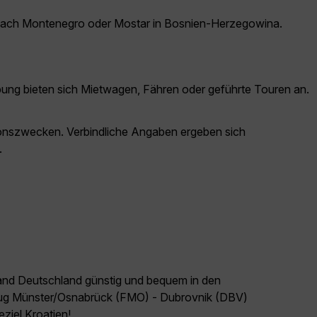
ps nach Montenegro oder Mostar in Bosnien-Herzegowina.
ebung bieten sich Mietwagen, Fähren oder geführte Touren an.
ationszwecken. Verbindliche Angaben ergeben sich
.
land Deutschland günstig und bequem in den
Flug Münster/Osnabrück (FMO) - Dubrovnik (DBV)
eziel Kroatien!