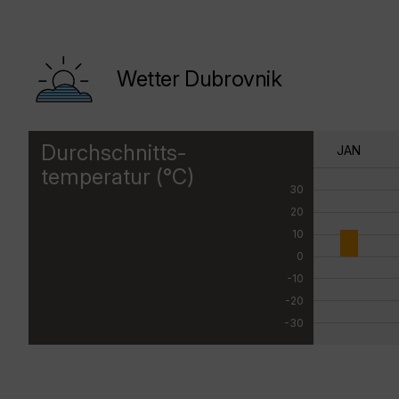
Wetter Dubrovnik
Durchschnitts-
JAN
temperatur (°C)
30
20
10
0
-10
-20
-30