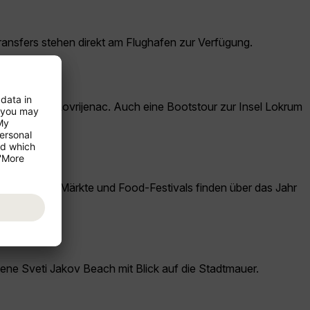
ransfers stehen direkt am Flughafen zur Verfügung.
owie das Fort Lovrijenac. Auch eine Bootstour zur Insel Lokrum
elalterliche Märkte und Food-Festivals finden über das Jahr
sene Sveti Jakov Beach mit Blick auf die Stadtmauer.