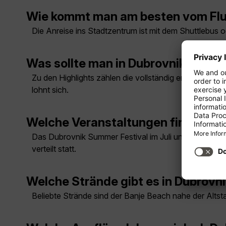
Wie kommt man am besten vom Flu
Die Anreise ins Stadtzentrum ist mit dem Shuttlebus 
Was sollte man in Dubrovnik unbe
Zu den Highlights zählen die vollständig erhaltene St
lohnt sich.
Welche Veranstaltungen finden reg
Das Dubrovnik Summer Festival im Juli und August bie
verteilt statt.
Welche Strände gibt es in Dubrovn
Beliebte Strände sind der Banje Beach nahe der Altst