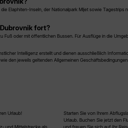
brovnik?
, die Elaphiten-Inseln, der Nationalpark Mljet sowie Tagestri
Dubrovnik fort?
zu Fuß oder mit öffentlichen Bussen. Für Ausflüge in die Umg
licher Intelligenz erstellt und dienen ausschließlich Inform
owie den jeweils geltenden Allgemeinen Geschäftsbedingungen
ren Urlaub!
Starten Sie von Ihrem Abflugs
Urlaub. Buchen Sie jetzt den 
z- und Mittelstrecke als
und freuen Sie sich auf Ihr Reis