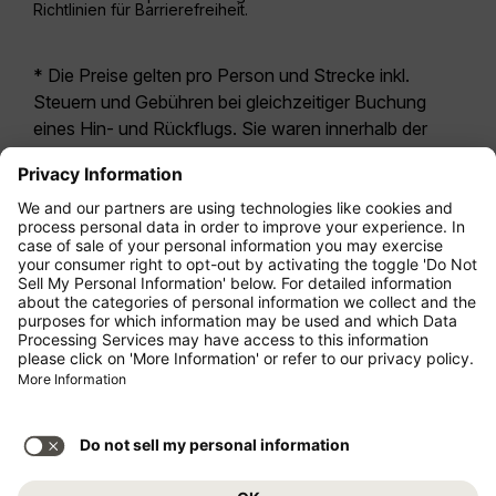
Richtlinien für Barrierefreiheit.
* Die Preise gelten pro Person und Strecke inkl.
Steuern und Gebühren bei gleichzeitiger Buchung
eines Hin- und Rückflugs. Sie waren innerhalb der
letzten 24 Stunden verfügbar und sind
möglicherweise nicht mehr aktuell. Bei den für die
Economy Class
angegebenen Tarifen handelt es
sich i.d.R. um Economy Zero, unsere restriktivste
Tarifoption. Es können hierfür zusätzliche Gebühren
für
Aufgabegepäck
oder für andere optionale
Leistungen anfallen. Es gelten die
Allgemeinen
Geschäftsbedingungen
.