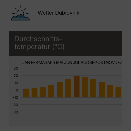
Wetter Dubrovnik
Durchschnitts-
temperatur (°C)
JAN
FEB
MÄR
APR
MAI
JUN
JUL
AUG
SEP
OKT
NOV
DEZ
30
20
10
0
-10
-20
-30