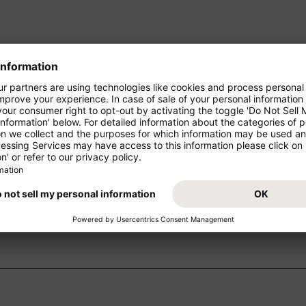
International
ren Urlaub!
Starten Sie von Ihrem Abflugsl
Buchen Sie jetzt den Flug Wien 
z- und Mittelstrecke als
und freuen Sie sich auf Ihr Rei