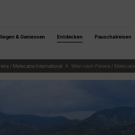
Fliegen & Geniessen
Entdecken
Pauschalreisen
reira / Matecana International
Wien nach Pereira / Matecana 