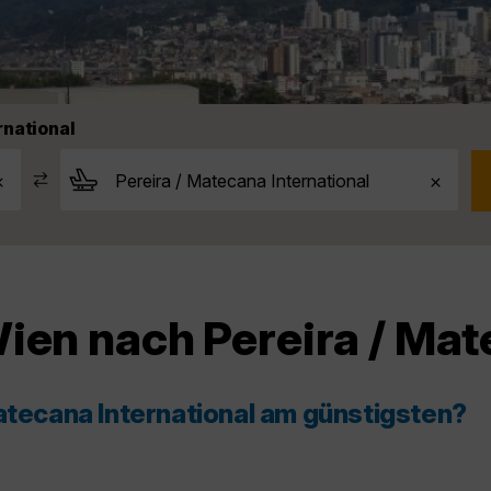
rnational
ien nach Pereira / Mat
atecana International am günstigsten?