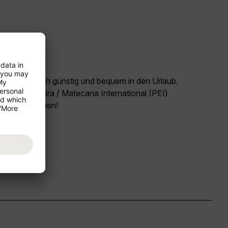
and Österreich günstig und bequem in den Urlaub.
(VIE) - Pereira / Matecana International (PEI)
seziel Kolumbien!