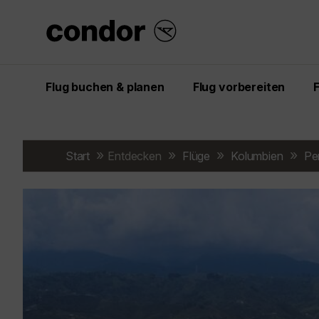
Flug buchen & planen
Flug vorbereiten
Start
Entdecken
Flüge
Kolumbien
Pe