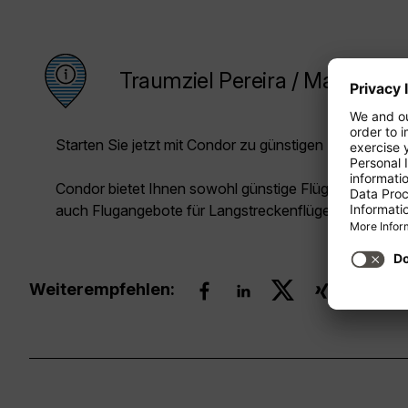
Traumziel Pereira / Matecana 
Starten Sie jetzt mit Condor zu günstigen Preisen in Ih
Condor bietet Ihnen sowohl günstige Flüge für die Kur
auch Flugangebote für Langstreckenflüge.
Weiterempfehlen: