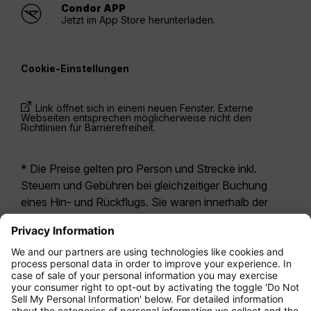
Condor APP
Jetzt im App Store herunterladen.
Cookie-Einstellungen
Link öffnet sich in einem neuen Fenster. Externe
Webseiten entsprechen möglicherweise nicht den
Richtlinien für Barrierefreiheit.
* Die Preise gelten pro Person und Strecke inkl.
Steuern und Gebühren bei gleichzeitiger Buchung
eines Hin- und Rückflugs. Sie waren innerhalb der
letzten 24 Stunden verfügbar und sind
möglicherweise nicht mehr aktuell. Bei den für die
Economy Class
angegebenen Tarifen handelt es
sich i.d.R. um Economy Zero, unsere restriktivste
Tarifoption. Es können hierfür zusätzliche Gebühren
für
Aufgabegepäck
oder für andere optionale