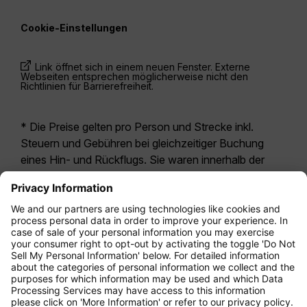
Cookie-Einstellungen
Link öffnet sich in einem neuen Fenster. Externe
Webseiten entsprechen möglicherweise nicht den
Richtlinien für Barrierefreiheit.
* Die Preise gelten pro Person und Strecke inkl.
Steuern und Gebühren bei gleichzeitiger Buchung
eines Hin- und Rückflugs. Sie waren innerhalb der
letzten 24 Stunden verfügbar und sind
möglicherweise nicht mehr aktuell. Bei den für die
Economy Class
angegebenen Tarifen handelt es
sich i.d.R. um Economy Zero, unsere restriktivste
Tarifoption. Es können hierfür zusätzliche Gebühren
für
Aufgabegepäck
oder für andere optionale
Leistungen anfallen. Es gelten die
Allgemeinen
Geschäftsbedingungen
.