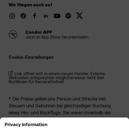
Wir fliegen auch auf
Condor APP
Jetzt im App Store herunterladen.
Cookie-Einstellungen
Link öffnet sich in einem neuen Fenster. Externe
Webseiten entsprechen möglicherweise nicht den
Richtlinien für Barrierefreiheit.
* Die Preise gelten pro Person und Strecke inkl.
Steuern und Gebühren bei gleichzeitiger Buchung
eines Hin- und Rückflugs. Sie waren innerhalb der
letzten 24 Stunden verfügbar und sind
möglicherweise nicht mehr aktuell. Bei den für die