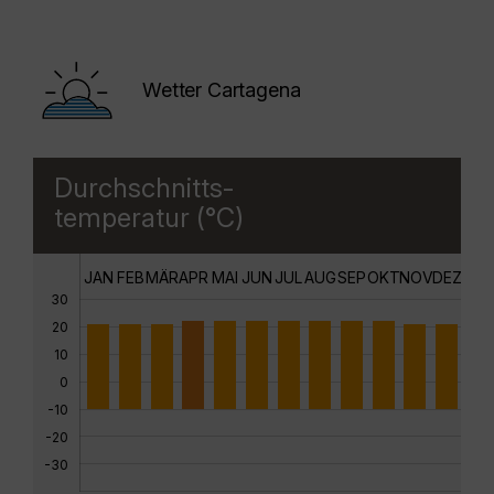
Wetter Cartagena
Durchschnitts-
temperatur (°C)
JAN
FEB
MÄR
APR
MAI
JUN
JUL
AUG
SEP
OKT
NOV
DEZ
30
20
10
0
-10
-20
-30