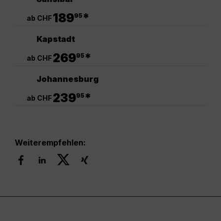
.
189
*
95
ab CHF
Kapstadt
.
269
*
95
ab CHF
Johannesburg
.
239
*
95
ab CHF
Weiterempfehlen: