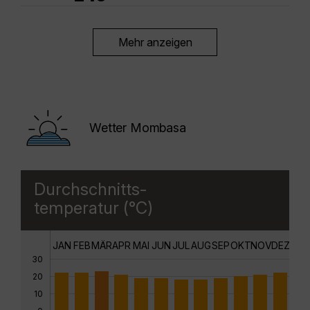
Mehr anzeigen
Wetter Mombasa
Durchschnitts-
temperatur (°C)
JAN
FEB
MÄR
APR
MAI
JUN
JUL
AUG
SEP
OKT
NOV
DEZ
30
20
10