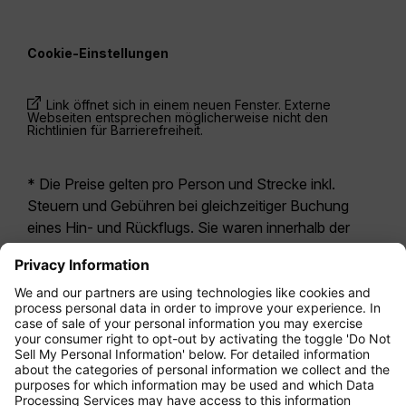
Cookie-Einstellungen
Link öffnet sich in einem neuen Fenster. Externe
Webseiten entsprechen möglicherweise nicht den
Richtlinien für Barrierefreiheit.
* Die Preise gelten pro Person und Strecke inkl.
Steuern und Gebühren bei gleichzeitiger Buchung
eines Hin- und Rückflugs. Sie waren innerhalb der
letzten 24 Stunden verfügbar und sind
möglicherweise nicht mehr aktuell. Bei den für die
Economy Class
angegebenen Tarifen handelt es
sich i.d.R. um Economy Zero, unsere restriktivste
Tarifoption. Es können hierfür zusätzliche Gebühren
für
Aufgabegepäck
oder für andere optionale
Leistungen anfallen. Es gelten die
Allgemeinen
Geschäftsbedingungen
.