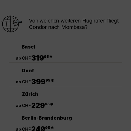
Von welchen weiteren Flughäfen fliegt
Condor nach Mombasa?
Basel
.
319
*
95
ab CHF
Genf
.
399
*
95
ab CHF
Zürich
.
229
*
95
ab CHF
Berlin-Brandenburg
.
249
*
95
ab CHF