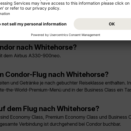
m Flughafen in Whitehorse?
 über Vancouver. Condor nutzt am Flughafen Vancouver den inte
Y) ist klein und übersichtlich. Die aktuellen Gate-Informatio
ondor nach Whitehorse?
 mit dem Airbus A330-900neo.
em Condor-Flug nach Whitehorse?
iten und Getränke je nach gebuchter Reiseklasse enthalten. I
aste-the-World-Premium-Menü und in der Business Class ein 
uf dem Flug nach Whitehorse?
ind Economy Class, Premium Economy Class und Business Clas
e gesamte Verbindung ist durchgehend bei Condor buchbar.