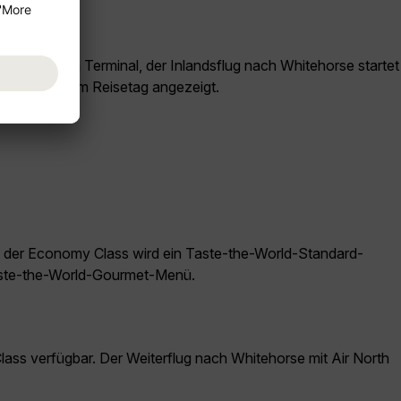
rnationalen Terminal, der Inlandsflug nach Whitehorse startet
nen werden am Reisetag angezeigt.
n der Economy Class wird ein Taste-the-World-Standard-
Taste-the-World-Gourmet-Menü.
s verfügbar. Der Weiterflug nach Whitehorse mit Air North