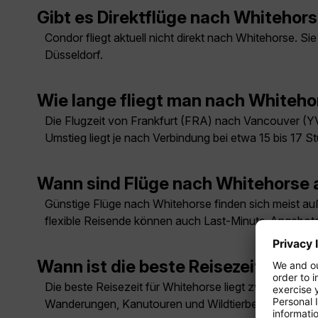
Gibt es Direktflüge nach Whitehor
Condor fliegt aktuell nicht direkt nach Whitehorse. 
Düsseldorf.
Wie lange fliegt man nach Whiteho
Die Flugzeit von Frankfurt (FRA) nach Vancouver (YV
Umstieg liegt je nach Verbindung bei etwa 15 bis 17 S
Wann sind Flüge nach Whitehorse 
Günstige Flüge nach Whitehorse finden sich meist auße
flexible Reisende können auch Last-Minute-Angebote
Wann ist die beste Reisezeit für W
Die beste Reisezeit für Whitehorse liegt zwischen Ju
Wanderungen, Kanutouren und Wildtierbeobachtungen. 