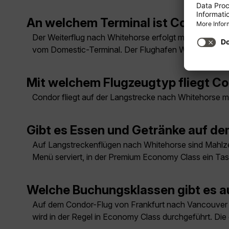
An welchem Terminal ist Condor a
Der Weiterflug nach Whitehorse erfolgt mit Air North
vom Domestic-Terminal. Der Flughafen Whitehorse (YX
Mit welchem Flugzeugtyp fliegt C
Condor fliegt auf der Langstrecke nach Whitehorse
Gibt es Essen und Getränke auf d
Auf Langstreckenflügen nach Whitehorse sind Mahlze
Menü serviert, in der Premium Economy Class ein T
Welche Buchungsklassen gibt es a
Auf dem Condor-Flug von Frankfurt nach Vancouver s
wird in der Regel in Economy Class durchgeführt. Di