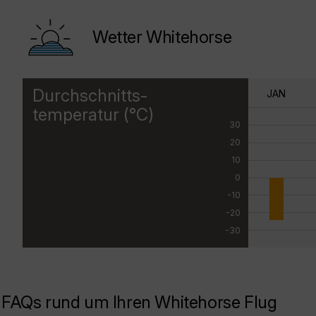
Wetter Whitehorse
Durchschnitts-
JAN
temperatur (°C)
30
20
10
0
-10
-20
-30
FAQs rund um Ihren Whitehorse Flug