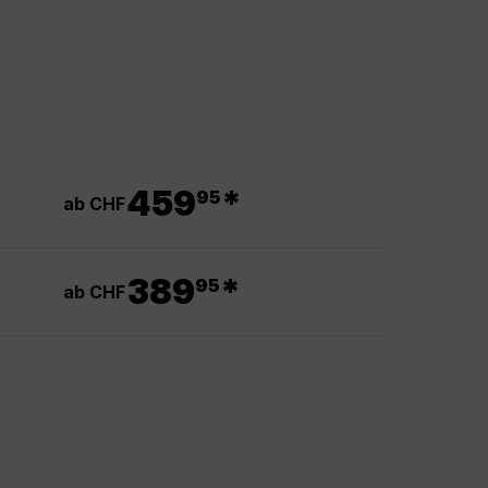
.
459
*
95
ab CHF
.
389
*
95
ab CHF