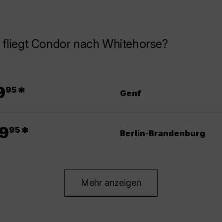
 fliegt Condor nach Whitehorse?
.
9
*
95
Genf
.
9
*
95
Berlin-Brandenburg
Mehr anzeigen