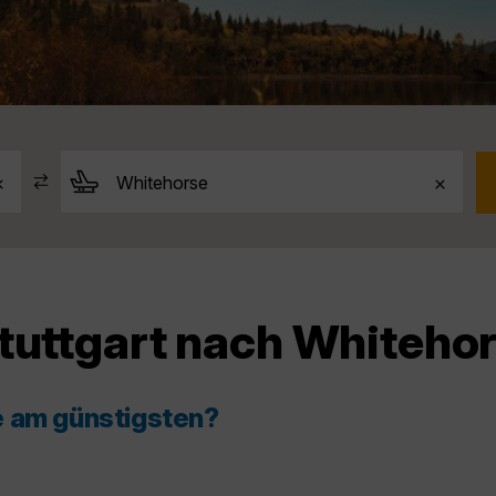
tuttgart nach Whiteho
e am günstigsten?