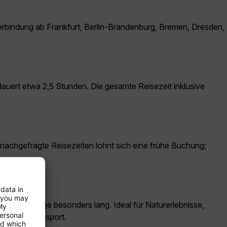
verbindung ab Frankfurt, Berlin-Brandenburg, Bremen, Dresden,
auert etwa 2,5 Stunden. Die gesamte Reisezeit inklusive
k nachgefragte Reisezeiten lohnt sich eine frühe Buchung;
 und die Tage besonders lang. Ideal für Naturerlebnisse,
n und Wintersport.