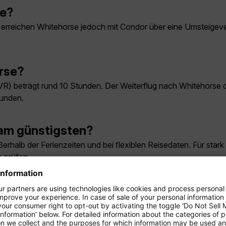
se?
Sie erreichen Whitehorse jedoch mit Condor über eine Umsteige
rse?
R) beträgt rund 10 Stunden. Der Weiterflug nach Whitehorse d
tunden.
am günstigsten?
rhalb der Ferienzeiten und bei flexiblen Reisedaten. Für star
 prüfen.
hitehorse?
ni und September. In diesen Monaten sind die Temperaturen mild
Im Winter ist Whitehorse ein Ziel für Nordlichtbeobachtunge