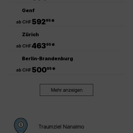
Genf
.
592
*
95
ab CHF
Zürich
.
463
*
95
ab CHF
Berlin-Brandenburg
.
500
*
95
ab CHF
Mehr anzeigen
Traumziel Nanaimo