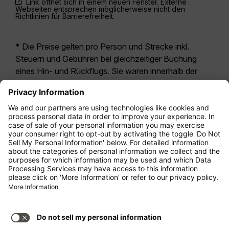
Link öffnet sich in einem neuen Fenster. Externe
Webseiten entsprechen möglicherweise nicht den
Richtlinien für Barrierefreiheit.
* Die Preise gelten pro Person und Strecke inkl.
Steuern und Gebühren bei gleichzeitiger Buchung
eines Hin- und Rückflugs. Sie waren innerhalb der
letzten 24 Stunden verfügbar und sind
möglicherweise nicht mehr aktuell. Bei den für die
Economy Class
angegebenen Tarifen handelt es
sich i.d.R. um Economy Zero, unsere restriktivste
Tarifoption. Es können hierfür zusätzliche Gebühren
für
Aufgabegepäck
oder für andere optionale
Leistungen anfallen. Es gelten die
Allgemeinen
Geschäftsbedingungen
.