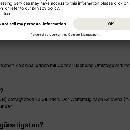
 erreichen Kelowna jedoch mit Condor über eine Umsteigeverbin
a?
R) beträgt etwa 10 Stunden. Der Weiterflug nach Kelowna (YLW
tunden.
 günstigsten?