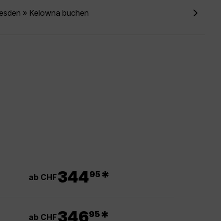
resden » Kelowna buchen
.
344
*
95
ab CHF
.
346
*
95
ab CHF