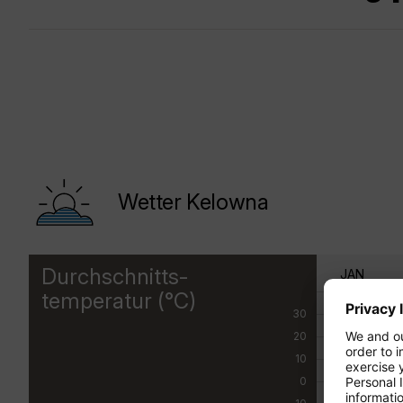
Wetter Kelowna
Durchschnitts-
JAN
temperatur (°C)
30
20
10
0