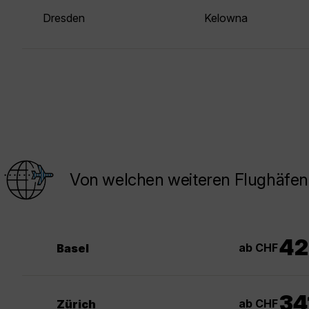
Dresden
Kelowna
Von welchen weiteren Flughäfen
42
ab CHF
Basel
34
ab CHF
Zürich