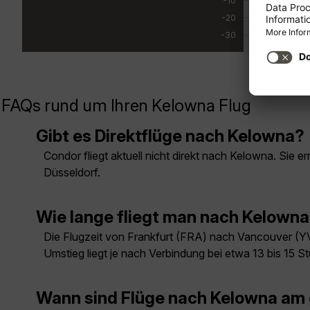
-10
-20
-30
FAQs rund um Ihren Kelowna Flug
Gibt es Direktflüge nach Kelowna?
Condor fliegt aktuell nicht direkt nach Kelowna. Sie
Düsseldorf.
Wie lange fliegt man nach Kelown
Die Flugzeit von Frankfurt (FRA) nach Vancouver (YV
Umstieg liegt je nach Verbindung bei etwa 13 bis 15 S
Wann sind Flüge nach Kelowna am