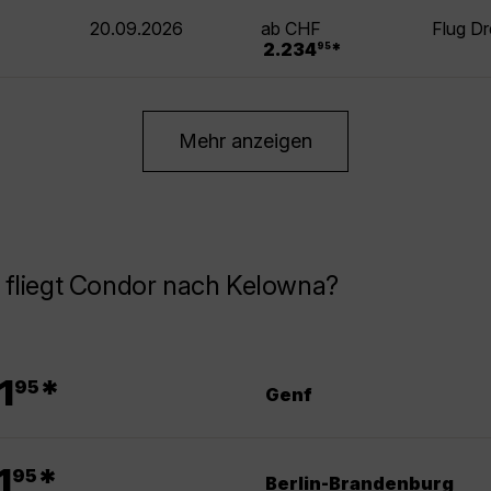
20.09.2026
ab CHF
Flug D
.
2.234
*
95
Mehr anzeigen
 fliegt Condor nach Kelowna?
.
1
*
95
Genf
.
1
*
95
Berlin-Brandenburg