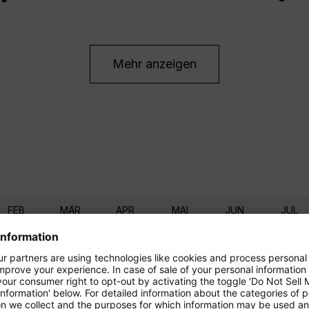
Mehr anzeigen
FEB
MÄR
APR
MAI
JUN
JUL