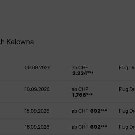
ch Kelowna
09.09.2026
ab CHF
Flug D
.
2.234
*
95
10.09.2026
ab CHF
Flug D
.
1.766
*
95
.
15.09.2026
ab CHF
692
*
Flug D
95
.
16.09.2026
ab CHF
692
*
Flug D
95