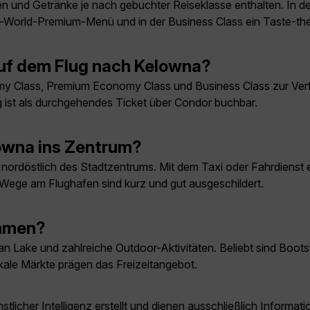
n und Getränke je nach gebuchter Reiseklasse enthalten. In 
he-World-Premium-Menü und in der Business Class ein Taste-
uf dem Flug nach Kelowna?
Class, Premium Economy Class und Business Class zur Verfügun
 ist als durchgehendes Ticket über Condor buchbar.
owna ins Zentrum?
nordöstlich des Stadtzentrums. Mit dem Taxi oder Fahrdienst 
Wege am Flughafen sind kurz und gut ausgeschildert.
ehmen?
an Lake und zahlreiche Outdoor-Aktivitäten. Beliebt sind Boo
okale Märkte prägen das Freizeitangebot.
licher Intelligenz erstellt und dienen ausschließlich Inform