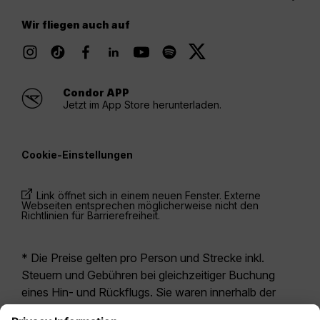
Wir fliegen auch auf
Condor APP
Jetzt im App Store herunterladen.
Cookie-Einstellungen
Link öffnet sich in einem neuen Fenster. Externe
Webseiten entsprechen möglicherweise nicht den
Richtlinien für Barrierefreiheit.
* Die Preise gelten pro Person und Strecke inkl.
Steuern und Gebühren bei gleichzeitiger Buchung
eines Hin- und Rückflugs. Sie waren innerhalb der
letzten 24 Stunden verfügbar und sind