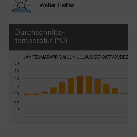
Wetter Halifax
Durchschnitts-
temperatur (°C)
JAN
FEB
MÄR
APR
MAI
JUN
JUL
AUG
SEP
OKT
NOV
DEZ
30
20
10
0
-10
-20
-30