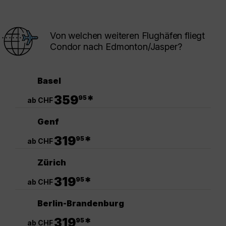
Von welchen weiteren Flughäfen fliegt
Condor nach Edmonton/Jasper?
Basel
.
359
*
95
ab CHF
Genf
.
319
*
95
ab CHF
Zürich
.
319
*
95
ab CHF
Berlin-Brandenburg
.
319
*
95
ab CHF