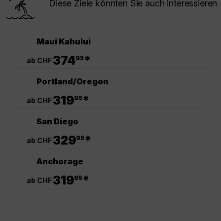
Diese Ziele könnten Sie auch interessieren
Maui Kahului
.
374
*
95
ab CHF
Portland/Oregon
.
319
*
95
ab CHF
San Diego
.
329
*
95
ab CHF
Anchorage
.
319
*
95
ab CHF