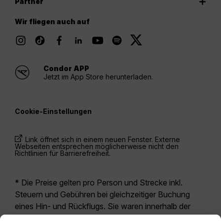
Partner
Wir fliegen auch auf
Condor APP
Jetzt im App Store herunterladen.
Cookie-Einstellungen
Link öffnet sich in einem neuen Fenster. Externe
Webseiten entsprechen möglicherweise nicht den
Richtlinien für Barrierefreiheit.
* Die Preise gelten pro Person und Strecke inkl.
Steuern und Gebühren bei gleichzeitiger Buchung
eines Hin- und Rückflugs. Sie waren innerhalb der
letzten 24 Stunden verfügbar und sind