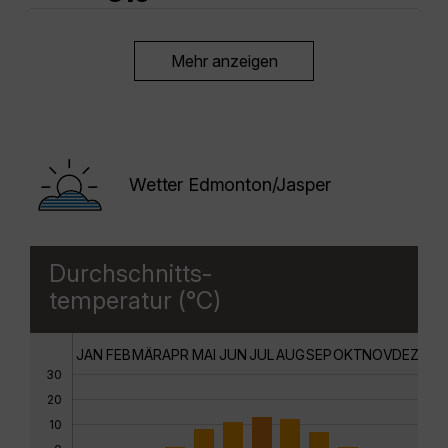
Mehr anzeigen
Wetter Edmonton/Jasper
Durchschnitts-
temperatur (°C)
JAN
FEB
MÄR
APR
MAI
JUN
JUL
AUG
SEP
OKT
NOV
DEZ
30
20
10