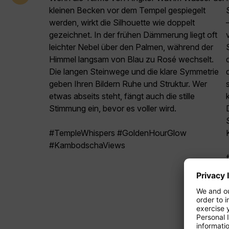
kleinen Becken vor dem Tempel gespiegelt
werden, wirkt die Silhouette wie doppelt
gezeichnet. In der frühen Dämmerung liegt oft
leichter Nebel über den Palmen, während der
Himmel langsam von Blau zu Rosé wechselt.
Die langen Steinwege und die klare Symmetrie
geben Ihren Bildern Ruhe und Struktur. Wer
etwas abseits steht, fängt auch die stille
Stimmung ein, bevor es voller wird.
#TempleWhispers #GoldenHourGlow
#KambodschaViews