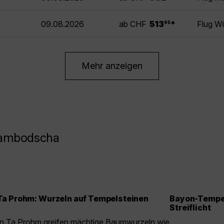
.
09.08.2026
ab CHF
513
*
Flug W
95
Mehr anzeigen
Kambodscha
Ta Prohm: Wurzeln auf Tempelsteinen
Bayon-Tempel
Streiflicht
In Ta Prohm greifen mächtige Baumwurzeln wie