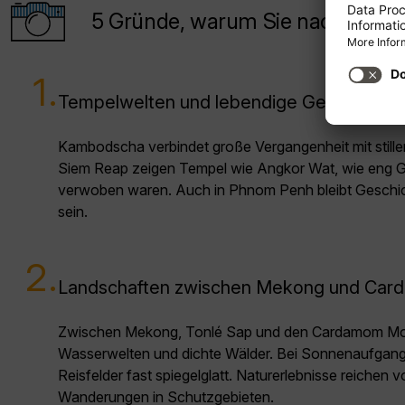
5 Gründe, warum Sie nach Kambo
1.
Tempelwelten und lebendige Geschichte 
Kambodscha verbindet große Vergangenheit mit stille
Siem Reap zeigen Tempel wie Angkor Wat, wie eng G
verwoben waren. Auch in Phnom Penh bleibt Geschich
sein.
2.
Landschaften zwischen Mekong und Ca
Zwischen Mekong, Tonlé Sap und den Cardamom Mo
Wasserwelten und dichte Wälder. Bei Sonnenaufgang
Reisfelder fast spiegelglatt. Naturerlebnisse reichen 
Wanderungen in Schutzgebieten.