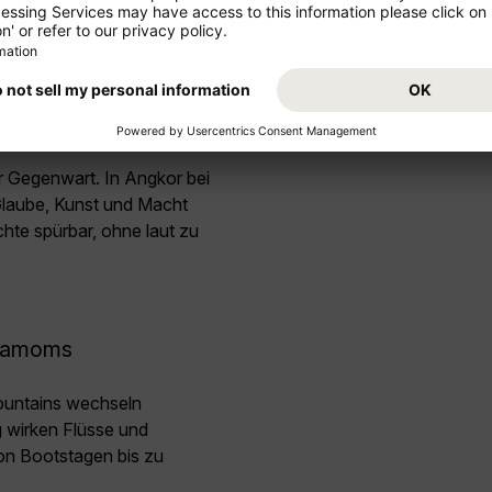
dscha reisen sollten
pur
r Gegenwart. In Angkor bei
laube, Kunst und Macht
te spürbar, ohne laut zu
rdamoms
untains wechseln
 wirken Flüsse und
von Bootstagen bis zu