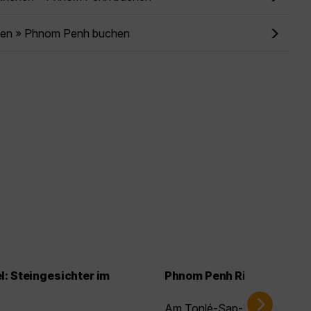
ien » Phnom Penh buchen
: Steingesichter im
Phnom Penh Riverside zur
Am Tonlé-Sap-Ufer mischen s