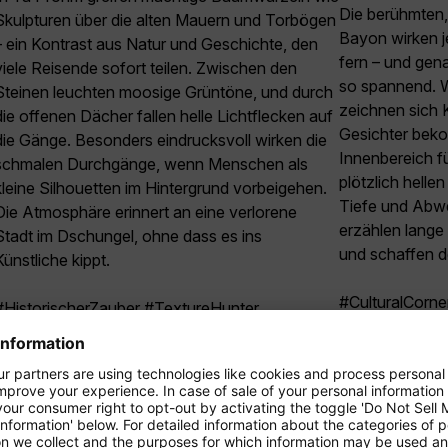
Die berühmten,
Skulpturen über die alten Mauern und Torbögen
Bayon wirken j
– ein Kontrast aus Natur und Geschichte, den
fern – und gen
viele Reisende sofort teilen. Zwischen den
so spannend. W
Steinen leuchten moosige Grüntöne, und durch
zeichnen sich K
die offenen Dächer fallen helle Lichtflecken auf
Gesichter bek
die Gänge. Besonders eindrucksvoll wirken die
Innenbereich f
schmalen Durchgänge, wenn Menschen als
plötzlich hell
kleine Silhouetten im Hintergrund vorbeigehen.
Tiefe und Abwe
Die Atmosphäre erinnert an eine verlorene
erzählen lange
Stadt im Dschungel, ohne dass es ins
und schaffen de
Künstliche kippt.
#CulturalCorn
#HistorischerZauber #TextureHunter
#AsiatischeFa
#HiddenGemsAsia