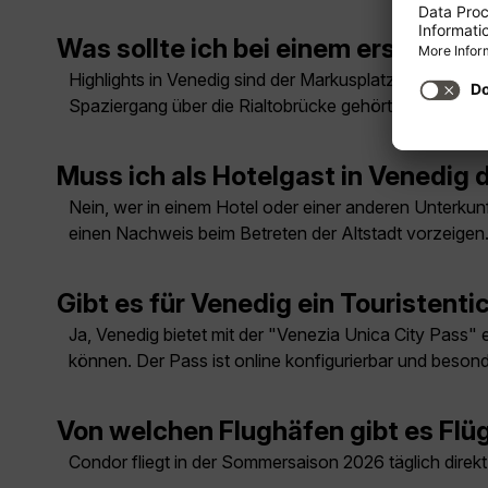
Was sollte ich bei einem ersten B
Highlights in Venedig sind der Markusplatz mit Basil
Spaziergang über die Rialtobrücke gehört zum Muss.
Muss ich als Hotelgast in Venedig 
Nein, wer in einem Hotel oder einer anderen Unterkun
einen Nachweis beim Betreten der Altstadt vorzeigen
Gibt es für Venedig ein Touristenti
Ja, Venedig bietet mit der "Venezia Unica City Pass"
können. Der Pass ist online konfigurierbar und besonde
Von welchen Flughäfen gibt es Flü
Condor fliegt in der Sommersaison 2026 täglich direk