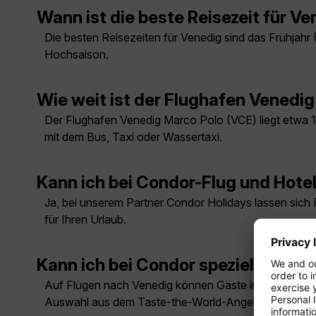
Wann ist die beste Reisezeit für V
Die besten Reisezeiten für Venedig sind das Frühjahr (
Hochsaison.
Wie weit ist der Flughafen Venedi
Der Flughafen Venedig Marco Polo (VCE) liegt etwa 13
mit dem Bus, Taxi oder Wassertaxi.
Kann ich bei Condor-Flug und Hot
Ja, bei unserem Partner Condor Holidays lassen sich
für Ihren Urlaub.
Kann ich bei Condor spezielle Mahl
Auf Flügen nach Venedig können Gäste in der Economy
Auswahl aus dem Taste-the-World-Angebot inklusive