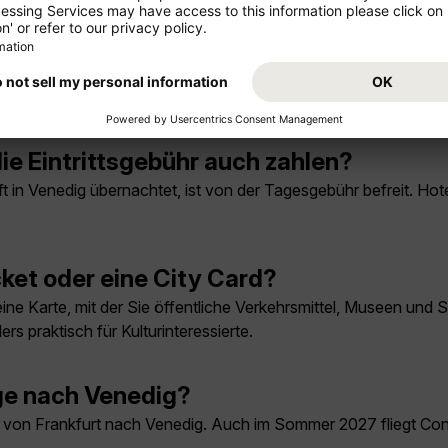
esuch in Venedig unbedingt sehen?
ika und Dogenpalast, eine Gondelfahrt durch die Kanäle sowie 
die Eintrittsgebühr auch zahlen?
ft in Venedig übernachtet, ist von der Tagesgebühr befreit. H
.
cket oder eine City Card?
 eine Karte, mit der Sie öffentliche Verkehrsmittel, Museen un
rs praktisch für Kulturinteressierte.
ge nach Venedig?
t von Frankfurt nach Venedig. Auch im Sommer 2027 fliegt Cond