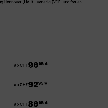
Flug Hannover (HAJ) - Venedig (VCE) und freuen
!
.
96
*
95
ab CHF
.
92
*
95
ab CHF
.
86
*
95
ab CHF