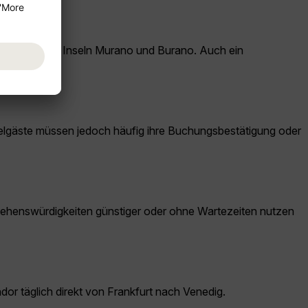
ein Besuch der Inseln Murano und Burano. Auch ein
otelgäste müssen jedoch häufig ihre Buchungsbestätigung oder
d Sehenswürdigkeiten günstiger oder ohne Wartezeiten nutzen
or täglich direkt von Frankfurt nach Venedig.