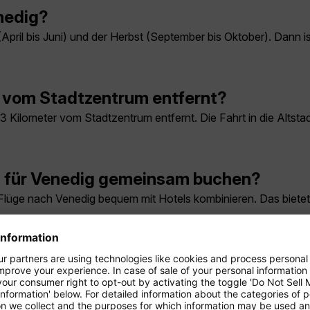
enedig?
April bis Juni) und der Herbst (September bis Oktober). Dann is
g vom Stadtzentrum entfernt?
 Kilometer vom Stadtzentrum entfernt. Die Fahrt in die Altstad
el für Venedig gemeinsam buchen?
 Flüge nach Venedig bequem mit Hotels kombinieren. Das bietet
zeiten für meinen Flug nach Venedig vor
 Class Snacks, Getränke und Taste-the-World-Gerichte vorbest
.