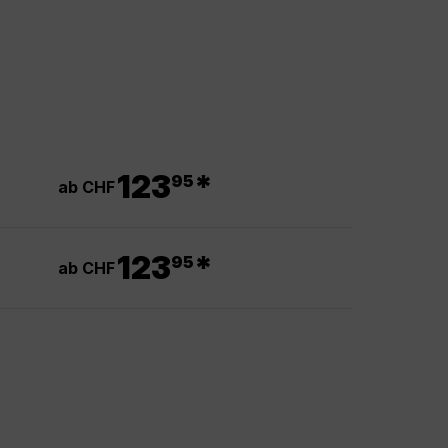
.
123
*
95
ab CHF
.
123
*
95
ab CHF