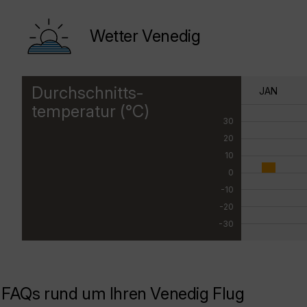
Wetter Venedig
Durchschnitts-
JAN
temperatur (°C)
30
20
10
0
-10
-20
-30
FAQs rund um Ihren Venedig Flug