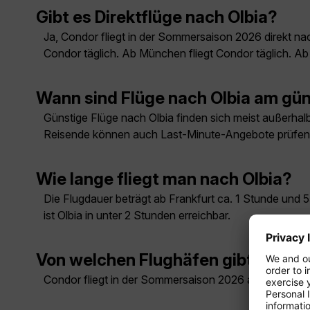
Gibt es Direktflüge nach Olbia?
Ja, Condor fliegt in der Sommersaison 2026 direkt na
Condor täglich. Ab München fliegt Condor täglich. A
Wann sind Flüge nach Olbia am gü
Günstige Flüge nach Olbia finden sich meist außerhalb
Reisende können auch Last-Minute-Angebote prüfen
Wie lange fliegt man nach Olbia?
Die Flugdauer beträgt ab Frankfurt ca. 1 Stunde und
ist Olbia in unter 2 Stunden erreichbar.
Von welchen Flughäfen gibt es Flü
Condor fliegt in der Sommersaison 2026 ab Düsseldor