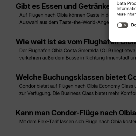
Gibt es Essen und Getränke auf de
Auf Flügen nach Olbia können Gäste in der Economy C
Auswahl aus dem Taste-the-World-Angebot inklusive
Wie weit ist es vom Flughafen Olbi
Der Flughafen Olbia Costa Smeralda (OLB) liegt etwa 
verkehren außerdem Busse in Richtung Innenstadt und
Welche Buchungsklassen bietet Co
Condor bietet auf Flügen nach Olbia Economy Class un
zur Verfügung. Die Business Class bietet mehr Komfor
Kann man Condor-Flüge nach Olbia
Mit dem
Flex-Tarif
lassen sich Flüge nach Olbia koste