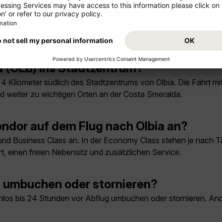
m Condor-Flug nach Olbia?
lass Snacks, Getränke und Taste-the-World-Gerichte vorbestel
.
a (OLB) ins Stadtzentrum?
4 Kilometer südlich des Stadtzentrums von Olbia. Die Fahrt m
 weiter zu wichtigen Orten an der Costa Smeralda.
ndor auf dem Flug nach Olbia an?
d Business Class an. In der Economy Class stehen je nach Tari
t, einen freien Nebensitz und zusätzlichen Service.
 umbuchen oder stornieren?
nlos bis 24 Stunden vor Abflug umbuchen oder stornieren. And