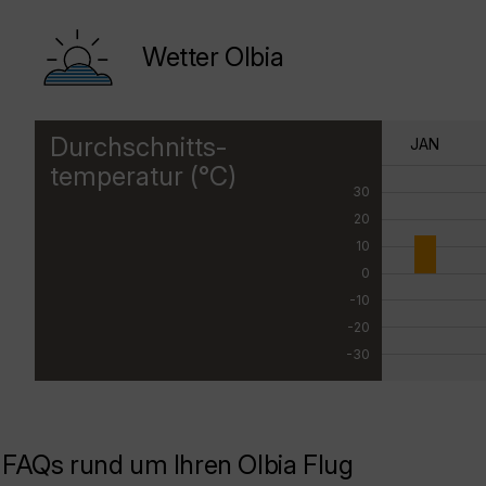
Wetter Olbia
Durchschnitts-
JAN
temperatur (°C)
30
20
10
0
-10
-20
-30
FAQs rund um Ihren Olbia Flug