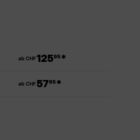
.
125
*
95
ab CHF
.
57
*
95
ab CHF