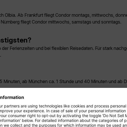
ch Olbia. Ab Frankfurt fliegt Condor montags, mittwochs, donne
b Nürnberg fliegt Condor mittwochs, samstags und sonntags.
nstigsten?
 der Ferienzeiten und bei flexiblen Reisedaten. Für stark nachg
.
 55 Minuten, ab München ca. 1 Stunde und 40 Minuten und ab 
ge nach Olbia?
f, Frankfurt, München und Nürnberg direkt nach Olbia.