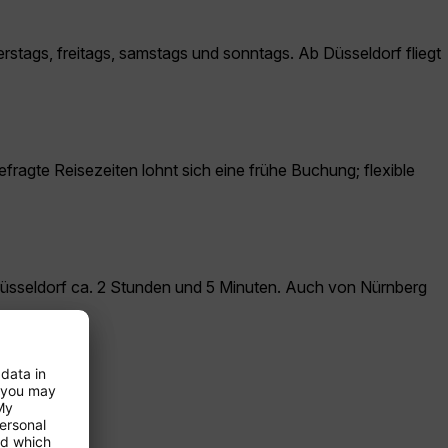
rstags, freitags, samstags und sonntags. Ab Düsseldorf fliegt
efragte Reisezeiten lohnt sich eine frühe Buchung; flexible
Düsseldorf ca. 2 Stunden und 5 Minuten. Auch von Nürnberg